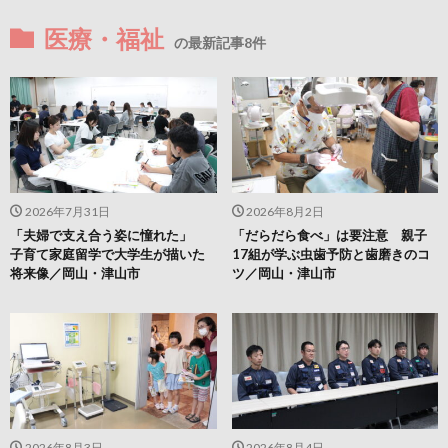
医療・福祉
の最新記事8件
2026年7月31日
2026年8月2日
「夫婦で支え合う姿に憧れた」
「だらだら食べ」は要注意 親子
子育て家庭留学で大学生が描いた
17組が学ぶ虫歯予防と歯磨きのコ
将来像／岡山・津山市
ツ／岡山・津山市
2026年8月3日
2026年8月4日