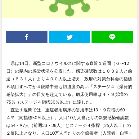
県は14日、新型コロナウイルスに関する直近１週間（６〜12
日）の県内の感染状況を公表した。感染確認数は１０３９人と前
週（６３１人）より４００人以上増え、政府の対策分科会の指標
６項目すべてが４段階中最も切迫度の高い「ステージ４（爆発的
感染拡大）」の目安を超えている。病床使用率は４・９㌽増の
75％（ステージ４指標50％以上）に達した。
直近１週間では、重症者用病床の使用率は13・９㌽増の60・
４％（同指標50％以上）。人口10万人当たりの新規感染確認数
は54・97人（前週33・38人）とステージ４指標（25人以上）の
２倍以上となり、人口10万人当たりの全療養者（入院者、自宅・