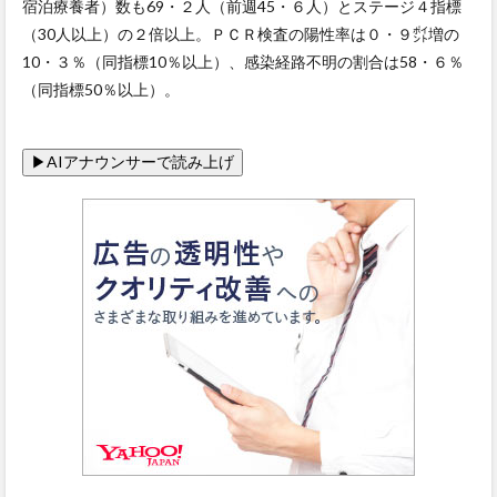
宿泊療養者）数も69・２人（前週45・６人）とステージ４指標
（30人以上）の２倍以上。ＰＣＲ検査の陽性率は０・９㌽増の
10・３％（同指標10％以上）、感染経路不明の割合は58・６％
（同指標50％以上）。