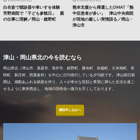
白衣姿で聴診器や車いすを体験
熊本支援から帰還したDMAT「熱
芳野病院で「子ども参観日」 親
中症患者が多い」 津山中央病院
の仕事に理解／岡山・鏡野町
が現地の厳しい実情語る／岡山・
津山市
津山・岡山県北の今を読むなら
岡山県北（津山市、真庭市、美作市、鏡野町、勝央町、奈義町、久米南町、美
咲町、新庄村、西粟倉村）を中心に日刊発行している夕刊紙です。 津山朝日新
聞は、感動あふれる紙面を作り、人々が幸せな笑顔と希望に満ちた生活を過ご
せるように東奔西走し、地域の活性化へ微力を尽くしております。
購読申し込みへ