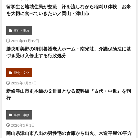
留学生と地域住民が交流 汗を流しながら稲刈り体験 お米
を大切に食べていきたい／岡山・津山市
事件・事故
2020年11月19日
勝央町美野の特別養護老人ホーム・南光荘、介護保険法に基
づき受け入停止する行政処分
歴史・文化
2022年7月27日
新修津山市史本編の２冊目となる資料編『古代・中世』を刊
行
事件・事故
2020年5月1日
岡山県津山市八出の男性宅の倉庫から出火、木造平屋90平方