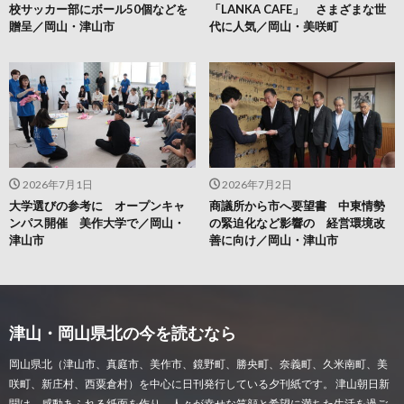
校サッカー部にボール50個などを
「LANKA CAFE」 さまざまな世
贈呈／岡山・津山市
代に人気／岡山・美咲町
2026年7月1日
2026年7月2日
大学選びの参考に オープンキャ
商議所から市へ要望書 中東情勢
ンパス開催 美作大学で／岡山・
の緊迫化など影響の 経営環境改
津山市
善に向け／岡山・津山市
津山・岡山県北の今を読むなら
岡山県北（津山市、真庭市、美作市、鏡野町、勝央町、奈義町、久米南町、美
咲町、新庄村、西粟倉村）を中心に日刊発行している夕刊紙です。 津山朝日新
聞は、感動あふれる紙面を作り、人々が幸せな笑顔と希望に満ちた生活を過ご