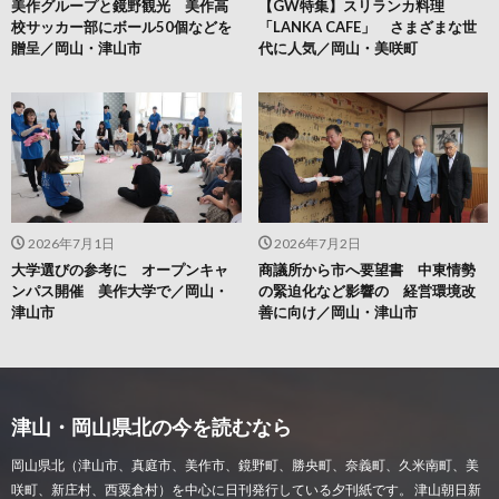
美作グループと鏡野観光 美作高
【GW特集】スリランカ料理
校サッカー部にボール50個などを
「LANKA CAFE」 さまざまな世
贈呈／岡山・津山市
代に人気／岡山・美咲町
2026年7月1日
2026年7月2日
大学選びの参考に オープンキャ
商議所から市へ要望書 中東情勢
ンパス開催 美作大学で／岡山・
の緊迫化など影響の 経営環境改
津山市
善に向け／岡山・津山市
津山・岡山県北の今を読むなら
岡山県北（津山市、真庭市、美作市、鏡野町、勝央町、奈義町、久米南町、美
咲町、新庄村、西粟倉村）を中心に日刊発行している夕刊紙です。 津山朝日新