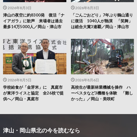
2026年8月3日
2026年8月3日
津山の夜空に約8300発 復活「ナ
「ごんごおどり」7年ぶり鶴山通り
イアガラ」に歓声 来場者は過去
に復活 1040人が熱演 「笑舞」
最多14万5000人／岡山・津山市
は総合大賞3連覇／岡山・津山市
2026年8月5日
2026年8月6日
学校給食が「金芽米」に 真庭市
高校生が最新林業機械を操作 ハ
が東洋ライスと協定 全26校で提
ーベスタなど3機種を体験 「難し
供へ／岡山・真庭市
かった」／岡山・美咲町
津山・岡山県北の今を読むなら