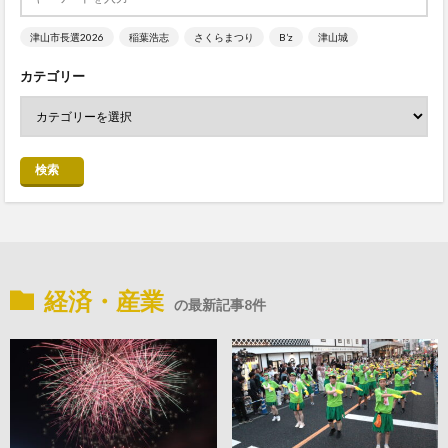
津山市長選2026
稲葉浩志
さくらまつり
B’z
津山城
カテゴリー
検索
経済・産業
の最新記事8件