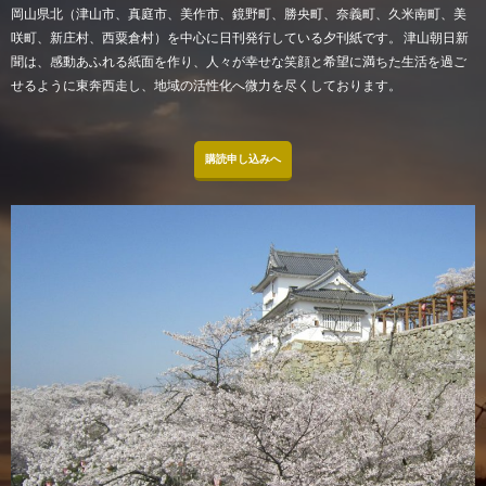
岡山県北（津山市、真庭市、美作市、鏡野町、勝央町、奈義町、久米南町、美
咲町、新庄村、西粟倉村）を中心に日刊発行している夕刊紙です。 津山朝日新
聞は、感動あふれる紙面を作り、人々が幸せな笑顔と希望に満ちた生活を過ご
せるように東奔西走し、地域の活性化へ微力を尽くしております。
購読申し込みへ