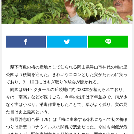
県下有数の梅の産地として知られる岡山県津山市神代の梅の里
公園は収穫期を迎えた。きれいなコロンとした実がたわわに実っ
ており、9、10日にはもぎ取り体験会が開かれる。
同園は約4ヘクタールの丘陵地に約2000本が植えられており、
今は「南高」などが採りごろ。今年の出来は平年並みで、雨が少
なく実は小ぶり。消毒作業をしたことで、葉がよく残り、実の見
た目は史上最高という。
前原啓志組合長（78）は「梅に由来する令和になって初の梅ま
つりは新型コロナウイルスの関係で残念だった。今回も開催が危