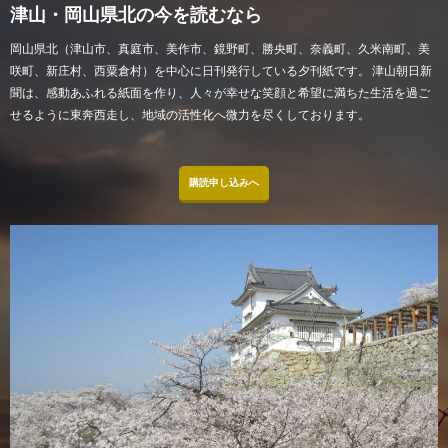
津山・岡山県北の今を読むなら
岡山県北（津山市、真庭市、美作市、鏡野町、勝央町、奈義町、久米南町、美
咲町、新庄村、西粟倉村）を中心に日刊発行している夕刊紙です。 津山朝日新
聞は、感動あふれる紙面を作り、人々が幸せな笑顔と希望に満ちた生活を過ご
せるように東奔西走し、地域の活性化へ微力を尽くしております。
購読申し込みへ