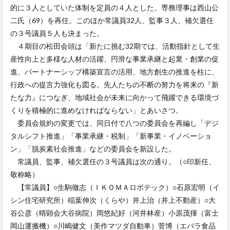
的に３人としていた体制を定員の４人とした。専務理事は西山公
二氏（69）を再任。このほか常議員32人、監事３人、補欠選任
の３号議員５人も決まった。
４期目の松田会頭は「新たに挑む32期では、活動指針として生
産性向上と多様な人材の活躍、円滑な事業承継と起業・創業の促
進、パートナーシップ構築宣言の活用、地方創生の推進を柱に、
行政への提言力強化も図る。先人たちの不断の努力を将来の『新
たな力』につなぎ、地域社会が未来に向かって飛躍できる環境づ
くりを積極的に進めなければならない」とあいさつ。
委員会規約の変更では、同日付で八つの委員会を再編し「デジ
タルシフト推進」「事業承継・税制」「新事業・イノベーショ
ン」「脱炭素社会推進」などの委員会を新設した。
常議員、監事、補欠選任の３号議員は次の通り。（○印新任、
敬称略）
【常議員】○生駒徹志（ＩＫＯＭＡロボテック）○石原宏明（イ
シン住宅研究所）稲葉伸次（くらや）井上治（井上不動産）○大
谷公彦（晴顕会大谷病院）岡悠紀好（河井林産）小原茂揮（富士
岡山運搬機）○川嶋健文（美作マツダ自動車）菅博（エバラ食品