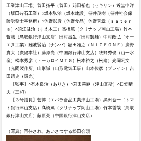
工業津山工場）菅田拓平（菅田）苅田裕也（セキサン）近堂申洋
（坂田砕石工業）○坂本弘治（坂本建設）笹井茂樹（笹井社会保
険労務士事務所）○佐野彰彦（佐野食品）佐野芳章（ｓａｔｅｒ
ａ）○須江健治（すえ木工）髙橋篤（クリナップ岡山工場）竹本
哲哉（鳥取銀行津山支店）田村昌生（田村製麺）中村政弘（オー
エヌ工業）難波賢治（ナンバ）額田雅之（ＮＩＣＥＯＮＥ）廣野
貴大（廣陽本社）藤原亮（中国銀行津山支店）牧野秀俊（山一水
産）松本秀彦（トーカロイＭＴＧ）松本裕之（松建）光岡宏文
（光岡製作所）山形誠（山形電気工事）山本俊彦（ブレイン）吉
田縉史（環光）
【監事】○有木良治（ありき）○苅田善嗣（津山瓦斯）○日笠晴
夫（三和）
【３号議員】菅博（エバラ食品工業津山工場）黒田吾一（トマ
ト銀行津山支店）髙橋篤（クリナップ岡山工場）竹本哲哉（鳥取
銀行津山支店）藤原亮（中国銀行津山支店）
（写真）再任され、あいさつする松田会頭