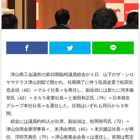
津山商工会議所の第32期臨時議員総会が１日、山下のザ・シロ
ヤマテラス津山別邸で開かれ、任期満了に伴う役員改選で松田欣
也会頭（62）＝マルイ社長＝を再任し、副会頭には新たに河本義
登氏（62）＝タカラ産業社長＝と柴田和正氏（74）＝日本植生
グループ本社社長＝を選任した。任期はいずれも同日から３年
間。
総会には議員約80人が出席。副会頭は、松岡裕司氏（72）＝
津山信用金庫理事長＝、末澤由博氏（65）＝末沢建設社長＝が再
任、浮田芳典氏（75）＝津山慈風会会長＝は退任し、前期は暫定