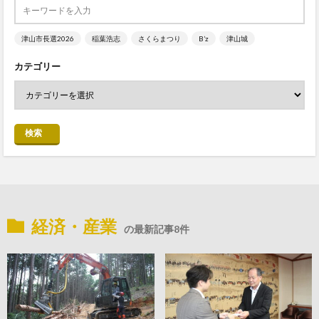
津山市長選2026
稲葉浩志
さくらまつり
B’z
津山城
カテゴリー
検索
経済・産業
の最新記事8件