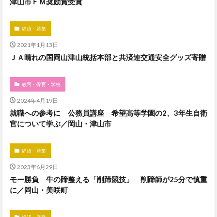
津山市ＦＭ奨励賞受賞
経済・産業
2021年1月13日
ＪＡ晴れの国岡山津山統括本部と共済連交通安全グッズ寄贈
教育・保育・学校
2024年4月19日
就職への参考に 公務員講座 希望高等学園の2、3年生自衛
官について学ぶ／岡山・津山市
経済・産業
2023年6月29日
モー勝負 牛の蹄整える「削蹄競技」 削蹄師が25分で慎重
に／岡山・美咲町
経済・産業