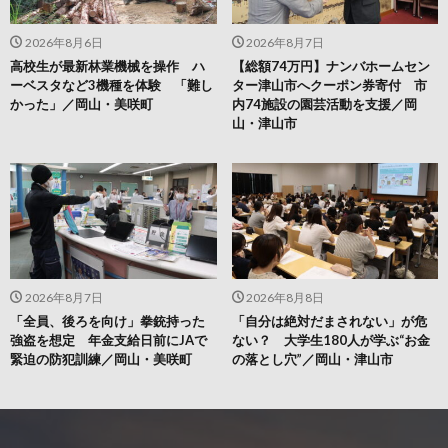
2026年8月6日
2026年8月7日
高校生が最新林業機械を操作 ハ
【総額74万円】ナンバホームセン
ーベスタなど3機種を体験 「難し
ター津山市へクーポン券寄付 市
かった」／岡山・美咲町
内74施設の園芸活動を支援／岡
山・津山市
2026年8月7日
2026年8月8日
「全員、後ろを向け」拳銃持った
「自分は絶対だまされない」が危
強盗を想定 年金支給日前にJAで
ない？ 大学生180人が学ぶ“お金
緊迫の防犯訓練／岡山・美咲町
の落とし穴”／岡山・津山市