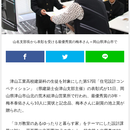
山名支部長から表彰を受ける最優秀賞の梅本さん＝岡山県津山市で
津山工業高校建築科の生徒を対象にした第57回「住宅設計コン
ペティション」（県建築士会津山支部主催）の表彰式が11日、岡
山県津山市山北の荒木組津山営業所で行われ、最優秀賞の3年・
梅本泰佑さんら10人に賞状と記念品、梅本さんに副賞の池上賞が
贈られた。
「ヨガ教室のあるゆったりと暮らす家」をテーマにした設計課