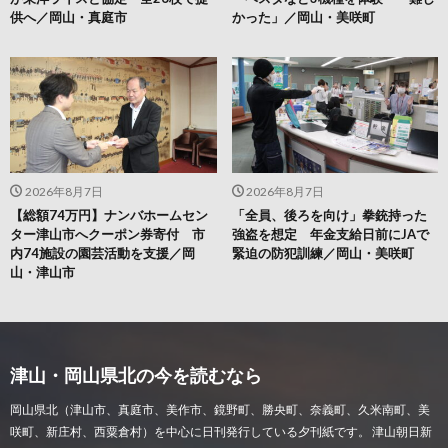
供へ／岡山・真庭市
かった」／岡山・美咲町
2026年8月7日
2026年8月7日
【総額74万円】ナンバホームセン
「全員、後ろを向け」拳銃持った
ター津山市へクーポン券寄付 市
強盗を想定 年金支給日前にJAで
内74施設の園芸活動を支援／岡
緊迫の防犯訓練／岡山・美咲町
山・津山市
津山・岡山県北の今を読むなら
岡山県北（津山市、真庭市、美作市、鏡野町、勝央町、奈義町、久米南町、美
咲町、新庄村、西粟倉村）を中心に日刊発行している夕刊紙です。 津山朝日新