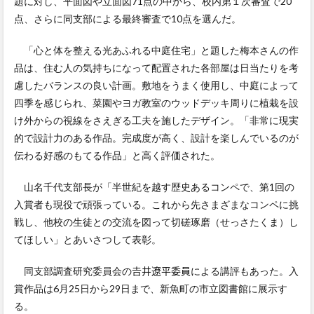
題に対し、平面図や立面図71点の中から、校内第１次審査で20
点、さらに同支部による最終審査で10点を選んだ。
「心と体を整える光あふれる中庭住宅」と題した梅本さんの作
品は、住む人の気持ちになって配置された各部屋は日当たりを考
慮したバランスの良い計画。敷地をうまく使用し、中庭によって
四季を感じられ、菜園やヨガ教室のウッドデッキ周りに植栽を設
け外からの視線をさえぎる工夫を施したデザイン。「非常に現実
的で設計力のある作品。完成度が高く、設計を楽しんでいるのが
伝わる好感のもてる作品」と高く評価された。
山名千代支部長が「半世紀を越す歴史あるコンペで、第1回の
入賞者も現役で頑張っている。これから先さまざまなコンペに挑
戦し、他校の生徒との交流を図って切磋琢磨（せっさたくま）し
てほしい」とあいさつして表彰。
同支部調査研究委員会の𠮷井遼平委員による講評もあった。入
賞作品は6月25日から29日まで、新魚町の市立図書館に展示す
る。