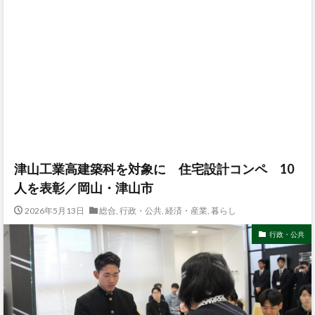
津山工業高建築科を対象に 住宅設計コンペ 10
人を表彰／岡山・津山市
2026年5月13日
総合
,
行政・公共
,
経済・産業
,
暮らし
行政・公共