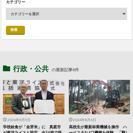
カテゴリー
検索
行政・公共
の最新記事8件
2026年8月5日
2026年8月6日
学校給食が「金芽米」に 真庭市
高校生が最新林業機械を操作 ハ
が東洋ライスと協定 全26校で提
ーベスタなど3機種を体験 「難し