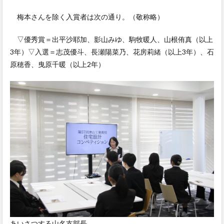
梅本さんを除く入賞者は次の通り。（敬称略）
▽優秀賞＝出平沙耶加、影山みゆ、駒牧暖人、山根侑真（以上
3年）▽入選＝志茂優斗、長瀬陽菜乃、花房莉緒（以上3年）、石
原穂香、曳原千暖（以上2年）
あいさつする山名支部長