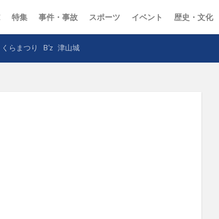
E
特集
事件・事故
スポーツ
イベント
歴史・文化
さくらまつり
B’z
津山城