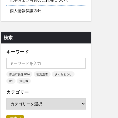
個人情報保護方針
検索
キーワード
津山市長選2026
稲葉浩志
さくらまつり
B’z
津山城
カテゴリー