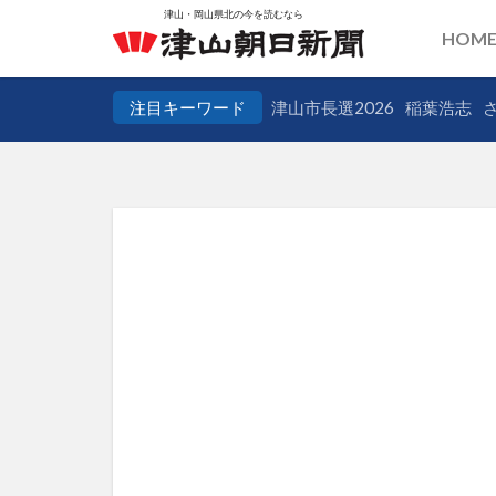
HOM
注目キーワード
津山市長選2026
稲葉浩志