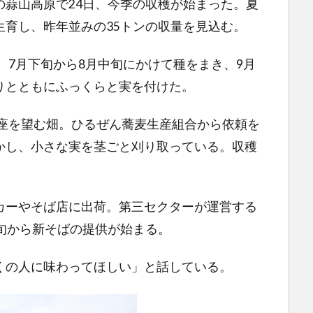
蒜山高原で24日、今季の収穫が始まった。夏
生育し、昨年並みの35トンの収量を見込む。
。7月下旬から8月中旬にかけて種をまき、9月
りとともにふっくらと実を付けた。
三座を望む畑。ひるぜん蕎麦生産組合から依頼を
かし、小さな実を茎ごと刈り取っている。収穫
ーやそば店に出荷。第三セクターが運営する
旬から新そばの提供が始まる。
の人に味わってほしい」と話している。