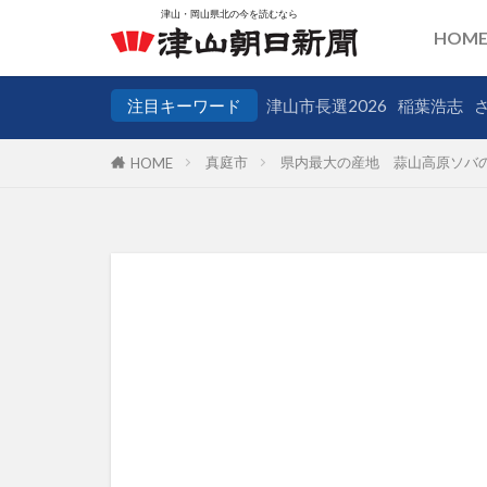
HOM
注目キーワード
津山市長選2026
稲葉浩志
真庭市
県内最大の産地 蒜山高原ソバ
HOME