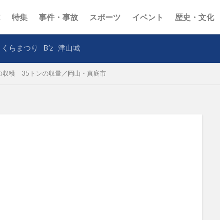
E
特集
事件・事故
スポーツ
イベント
歴史・文化
さくらまつり
B’z
津山城
の収穫 35トンの収量／岡山・真庭市