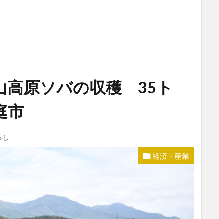
山高原ソバの収穫 35ト
庭市
らし
経済・産業