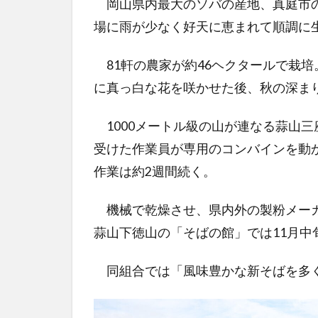
岡山県内最大のソバの産地、真庭市の
場に雨が少なく好天に恵まれて順調に
81軒の農家が約46ヘクタールで栽培
に真っ白な花を咲かせた後、秋の深ま
1000メートル級の山が連なる蒜山
受けた作業員が専用のコンバインを動
作業は約2週間続く。
機械で乾燥させ、県内外の製粉メーカ
蒜山下徳山の「そばの館」では11月中
同組合では「風味豊かな新そばを多く