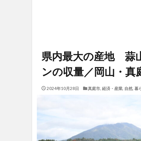
県内最大の産地 蒜
ンの収量／岡山・真
2024年10月28日
真庭市
,
経済・産業
,
自然
,
暮