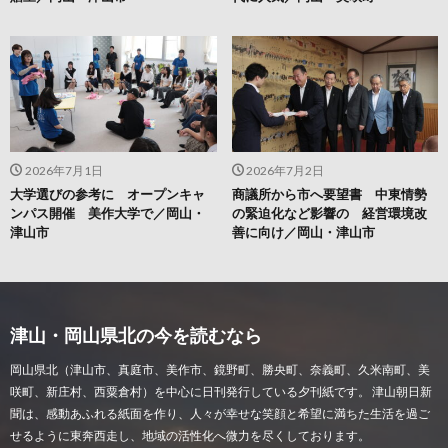
2026年7月1日
2026年7月2日
大学選びの参考に オープンキャ
商議所から市へ要望書 中東情勢
ンパス開催 美作大学で／岡山・
の緊迫化など影響の 経営環境改
津山市
善に向け／岡山・津山市
津山・岡山県北の今を読むなら
岡山県北（津山市、真庭市、美作市、鏡野町、勝央町、奈義町、久米南町、美
咲町、新庄村、西粟倉村）を中心に日刊発行している夕刊紙です。 津山朝日新
聞は、感動あふれる紙面を作り、人々が幸せな笑顔と希望に満ちた生活を過ご
せるように東奔西走し、地域の活性化へ微力を尽くしております。