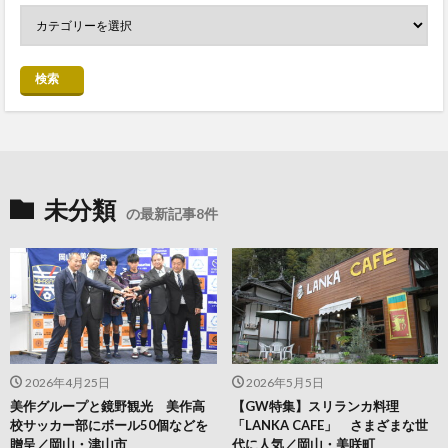
検索
未分類
の最新記事8件
2026年4月25日
2026年5月5日
美作グループと鏡野観光 美作高
【GW特集】スリランカ料理
校サッカー部にボール50個などを
「LANKA CAFE」 さまざまな世
贈呈／岡山・津山市
代に人気／岡山・美咲町