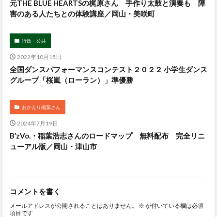
元THE BLUE HEARTSの梶原さん 手作り太鼓と演奏も 障
害のある人たちとの体験講座／岡山・美咲町
行政・公共
2022年10月15日
全国ダンスパフォーマンスコンテスト２０２２ 小学生ダンス
グループ「桜嵐（ローラン）」準優勝
おかえり稲葉さん
2024年7月19日
B’zVo.・稲葉浩志さんのロードマップ 無料配布 完全リニ
ューアル版／岡山・津山市
コメントを書く
メールアドレスが公開されることはありません。
※
が付いている欄は必須
項目です