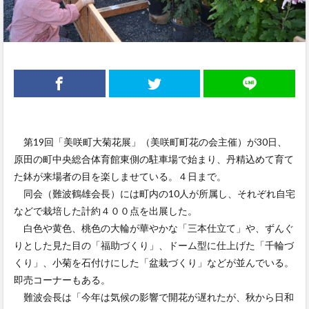
第19回「美咲町大菊花展」（美咲町町花の会主催）が30日、
原田の町中央総合体育館東側の駐車場で始まり、丹精込めて育て
た鉢が来場者の目を楽しませている。４日まで。
同会（難波鶴雄会長）には町内の10人が所属し、それぞれ自宅
などで栽培した計約４００点を出展した。
白色や黄色、桃色の大輪が華やかな「三本仕立て」や、ずんぐ
りとした見た目の「福助づくり」、ドーム型に仕上げた「千輪づ
くり」、小菊を石付けにした「盆栽づくり」などが並んでいる。
即売コーナーもある。
難波会長は「今年は気候の影響で開花が遅れたが、秋から日和