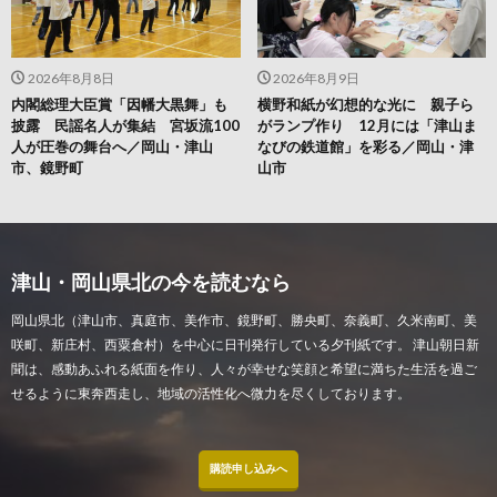
2026年8月8日
2026年8月9日
内閣総理大臣賞「因幡大黒舞」も
横野和紙が幻想的な光に 親子ら
披露 民謡名人が集結 宮坂流100
がランプ作り 12月には「津山ま
人が圧巻の舞台へ／岡山・津山
なびの鉄道館」を彩る／岡山・津
市、鏡野町
山市
津山・岡山県北の今を読むなら
岡山県北（津山市、真庭市、美作市、鏡野町、勝央町、奈義町、久米南町、美
咲町、新庄村、西粟倉村）を中心に日刊発行している夕刊紙です。 津山朝日新
聞は、感動あふれる紙面を作り、人々が幸せな笑顔と希望に満ちた生活を過ご
せるように東奔西走し、地域の活性化へ微力を尽くしております。
購読申し込みへ