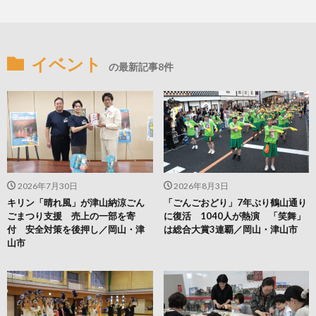
イベント
の最新記事8件
2026年7月30日
2026年8月3日
キリン「晴れ風」が津山納涼ごん
「ごんごおどり」7年ぶり鶴山通り
ごまつり支援 売上の一部を寄
に復活 1040人が熱演 「笑舞」
付 安全対策を後押し／岡山・津
は総合大賞3連覇／岡山・津山市
山市