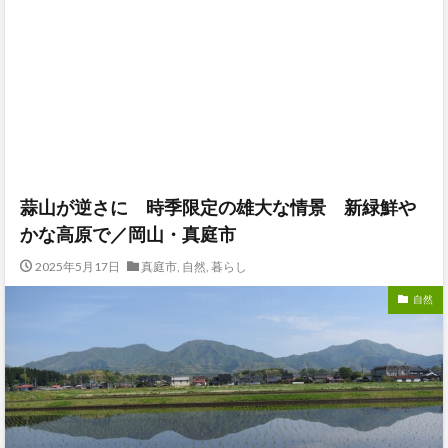
蒜山が逆さに 時季限定の雄大な情景 新緑鮮や
かな高原で／岡山・真庭市
2025年5月17日
真庭市
,
自然
,
暮らし
自然