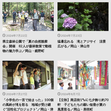
2026年7月22日
2026年7月23日
県立森林公園で「夏の自然観察
猛暑忘れる 滝とアジサイ 涼景
会」開催 82人が森林散策で動植
広がる／岡山・津山市
物の魅力学ぶ／岡山・鏡野町
2026年7月27日
2026年8月7日
「小学生の一言で始まった」100個
【立秋】商店街1㌔に七夕飾り約70
の風鈴が滝を彩る 地域が受け継
軒 子どもたちの願い短冊が夏の
ぐ“活性化プロジェクト”／岡山・津
風景彩る／岡山・美咲町