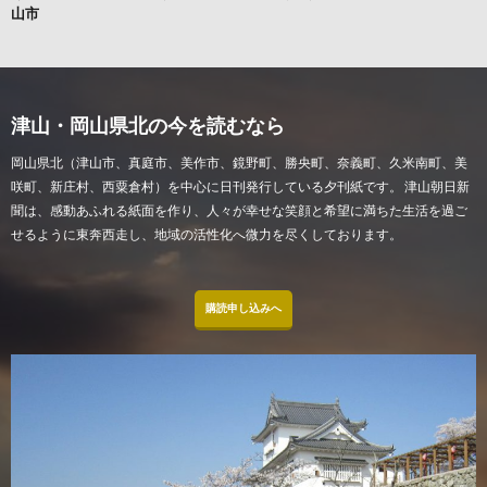
山市
津山・岡山県北の今を読むなら
岡山県北（津山市、真庭市、美作市、鏡野町、勝央町、奈義町、久米南町、美
咲町、新庄村、西粟倉村）を中心に日刊発行している夕刊紙です。 津山朝日新
聞は、感動あふれる紙面を作り、人々が幸せな笑顔と希望に満ちた生活を過ご
せるように東奔西走し、地域の活性化へ微力を尽くしております。
購読申し込みへ