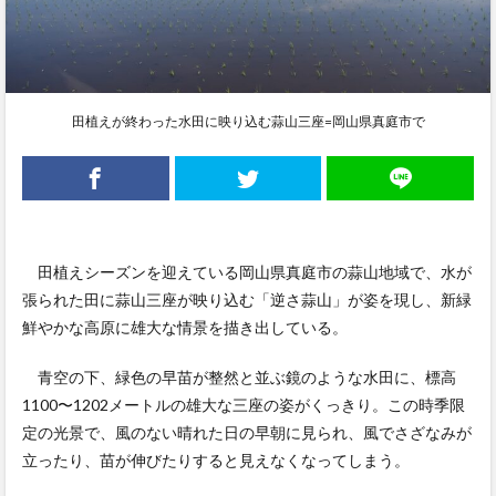
田植えが終わった水田に映り込む蒜山三座=岡山県真庭市で
田植えシーズンを迎えている岡山県真庭市の蒜山地域で、水が
張られた田に蒜山三座が映り込む「逆さ蒜山」が姿を現し、新緑
鮮やかな高原に雄大な情景を描き出している。
青空の下、緑色の早苗が整然と並ぶ鏡のような水田に、標高
1100〜1202メートルの雄大な三座の姿がくっきり。この時季限
定の光景で、風のない晴れた日の早朝に見られ、風でさざなみが
立ったり、苗が伸びたりすると見えなくなってしまう。