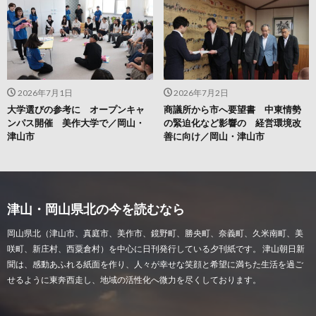
2026年7月1日
2026年7月2日
大学選びの参考に オープンキャ
商議所から市へ要望書 中東情勢
ンパス開催 美作大学で／岡山・
の緊迫化など影響の 経営環境改
津山市
善に向け／岡山・津山市
津山・岡山県北の今を読むなら
岡山県北（津山市、真庭市、美作市、鏡野町、勝央町、奈義町、久米南町、美
咲町、新庄村、西粟倉村）を中心に日刊発行している夕刊紙です。 津山朝日新
聞は、感動あふれる紙面を作り、人々が幸せな笑顔と希望に満ちた生活を過ご
せるように東奔西走し、地域の活性化へ微力を尽くしております。