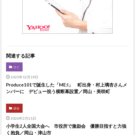
関連する記事
ひと
2023年12月19日
Produce101で誕生した「ME:I」 町出身・村上璃杏さんメ
ンバーに デビュー祝う横断幕設置／岡山・美咲町
総合
2026年2月21日
小学生2人全国大会へ 市役所で激励会 優勝目指すと力強
く抱負／岡山・津山市