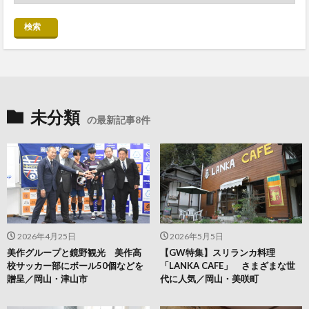
検索
未分類
の最新記事8件
2026年4月25日
2026年5月5日
美作グループと鏡野観光 美作高
【GW特集】スリランカ料理
校サッカー部にボール50個などを
「LANKA CAFE」 さまざまな世
贈呈／岡山・津山市
代に人気／岡山・美咲町