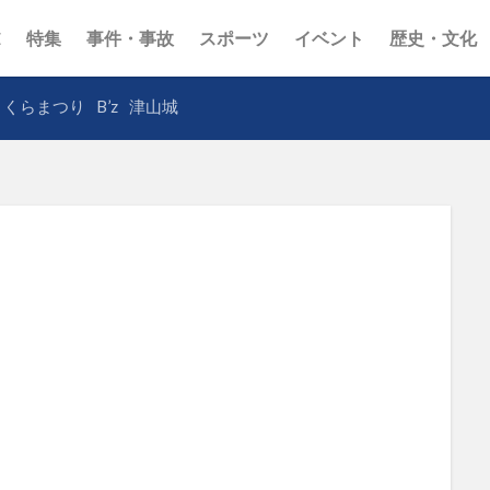
E
特集
事件・事故
スポーツ
イベント
歴史・文化
さくらまつり
B’z
津山城