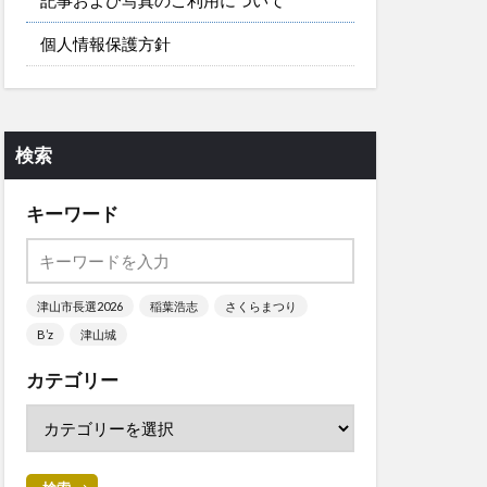
個人情報保護方針
検索
キーワード
津山市長選2026
稲葉浩志
さくらまつり
B’z
津山城
カテゴリー