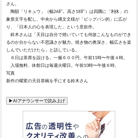
さん。
陶額「リキュウ」（幅26㌢、高さ18㌢）は四隅に「利休」の
象形文字を配し、中央から縄文文様が「ビッグバン的」に広が
り、「日本人の心を表現した」という意欲作。
鈴木さんは「天目は自分で焼いていても何故こんなものができ
るのか分からない不思議さが魅力。焼き物の奥深さ、幅広さを楽
しんでいただけたら」と話している。
６日は茶席を設ける。一服６００円。午前11時〜午後４時。
入場無料、休館日は毎週火曜日。午前10時〜午後６時。
写真
新作の曜変の天目茶碗を手にする鈴木さん