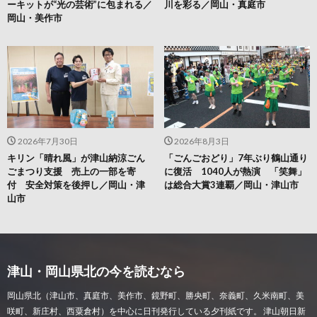
ーキットが“光の芸術”に包まれる／
川を彩る／岡山・真庭市
岡山・美作市
2026年7月30日
2026年8月3日
キリン「晴れ風」が津山納涼ごん
「ごんごおどり」7年ぶり鶴山通り
ごまつり支援 売上の一部を寄
に復活 1040人が熱演 「笑舞」
付 安全対策を後押し／岡山・津
は総合大賞3連覇／岡山・津山市
山市
津山・岡山県北の今を読むなら
岡山県北（津山市、真庭市、美作市、鏡野町、勝央町、奈義町、久米南町、美
咲町、新庄村、西粟倉村）を中心に日刊発行している夕刊紙です。 津山朝日新