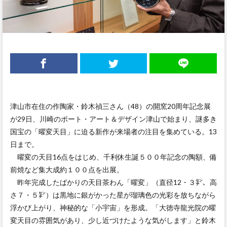
津山市在住の作陶家・鈴木禎三さん（48）の開窯20周年記念展
が29日、川崎のポート・アート＆デザイン津山で始まり、謎多き
国宝の「曜変天目」に迫る新作が来場者の注目を集めている。13
日まで。
曜変の天目16点をはじめ、千利休生誕５００年記念の陶額、備
前焼など集大成約１００点を出展。
昨年完成したばかりの天目茶わん「曜変」（直径12・３㌢、高
さ７・５㌢）は黒地に銀がかった星が瑠璃色の光彩を放ちながら
浮かび上がり、神秘的な「小宇宙」を形成。「大徳寺龍光院の曜
変天目の雰囲気があり、少し近づけたような気がします」と鈴木