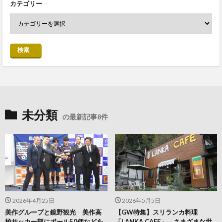
カテゴリー
検索
未分類
の最新記事8件
2026年4月25日
2026年5月5日
美作グループと鏡野観光 美作高
【GW特集】スリランカ料理
校サッカー部にボール50個などを
「LANKA CAFE」 さまざまな世