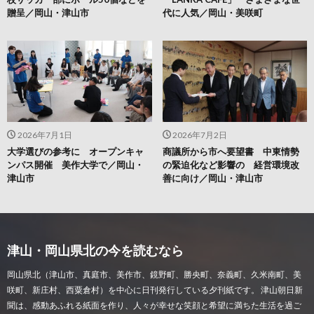
贈呈／岡山・津山市
代に人気／岡山・美咲町
2026年7月1日
2026年7月2日
大学選びの参考に オープンキャ
商議所から市へ要望書 中東情勢
ンパス開催 美作大学で／岡山・
の緊迫化など影響の 経営環境改
津山市
善に向け／岡山・津山市
津山・岡山県北の今を読むなら
岡山県北（津山市、真庭市、美作市、鏡野町、勝央町、奈義町、久米南町、美
咲町、新庄村、西粟倉村）を中心に日刊発行している夕刊紙です。 津山朝日新
聞は、感動あふれる紙面を作り、人々が幸せな笑顔と希望に満ちた生活を過ご