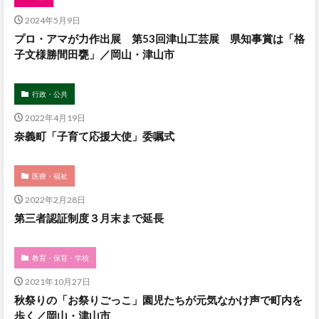
2024年5月9日
プロ・アマが力作出展 第53回津山工芸展 県知事賞は「格
子文様勝間田甕」／岡山・津山市
行政・公共
2022年4月19日
奈義町「子育て応援大使」委嘱式
医療・福祉
2022年2月28日
第三者認証制度３月末まで延長
教育・保育・学校
2021年10月27日
秋祭りの「お祭りごっこ」園児たちが元気なかけ声で町内を
歩く／岡山・津山市