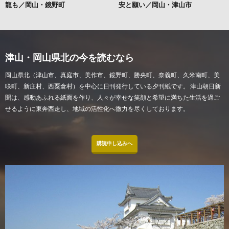
龍も／岡山・鏡野町
安と願い／岡山・津山市
津山・岡山県北の今を読むなら
岡山県北（津山市、真庭市、美作市、鏡野町、勝央町、奈義町、久米南町、美
咲町、新庄村、西粟倉村）を中心に日刊発行している夕刊紙です。 津山朝日新
聞は、感動あふれる紙面を作り、人々が幸せな笑顔と希望に満ちた生活を過ご
せるように東奔西走し、地域の活性化へ微力を尽くしております。
購読申し込みへ