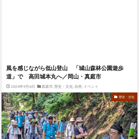
風を感じながら低山登山 「城山森林公園遊歩
道」で 高田城本丸へ／岡山・真庭市
2024年9月6日
真庭市
,
歴史・文化
,
自然
,
イベント
歴史・文化