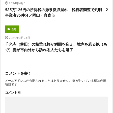
2024年4月3日
535万125円の所得税の源泉徴収漏れ 税務署調査で判明 2
事業者35件分／岡山・真庭市
自然
2021年3月25日
千光寺（林田）の枝垂れ桜が満開を迎え、境内を彩る艶（あ
で）姿が市内外から訪れる人たちを魅了
コメントを書く
メールアドレスが公開されることはありません。
※
が付いている欄は必須
項目です
コメント
※