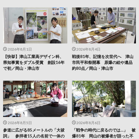
2026年8月1日
2026年8月4日
【快挙】津山工業高デザイン科、
戦後81年、記憶を次世代へ 津山
県知事賞をダブル受賞 創設16年
市民平和祭開幕 原爆の絵や遺品
で初／岡山・津山市
約80点／岡山・津山市
2026年8月5日
2026年8月6日
参道に広がる85メートルの「大祓
「戦争の時代に戻るのでは…」 被
詞」 参拝者15人の名前で一体の
爆81年 岡山の被爆者が語った不