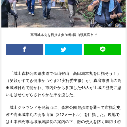
高田城本丸を目指す参加者=岡山県真庭市で
「城山森林公園遊歩道で低山登山 高田城本丸を目指そう！」
（笑顔がすてき健康かつやま21実行委主催）が、真庭市勝山の高
田城跡付近で開かれ、市内外から参加した46人が山城の歴史に思
いをはせながらさわやかな汗を流した。
城山グラウンドを発着点に、森林公園遊歩道を通って市指定史
跡の高田城本丸のある山頂（312メートル）を目指した。現地で
は山本茂樹市地域振興課長の案内の下、敵の侵入を防ぐ堀切り跡