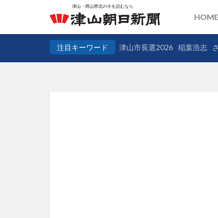
HOM
注目キーワード
津山市長選2026
稲葉浩志