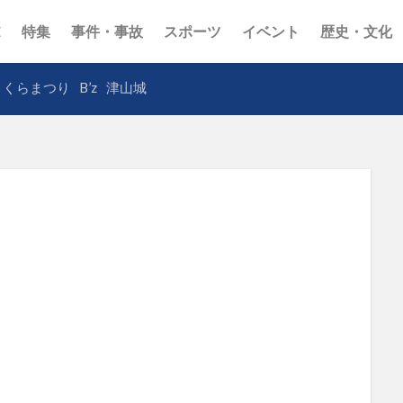
E
特集
事件・事故
スポーツ
イベント
歴史・文化
さくらまつり
B’z
津山城