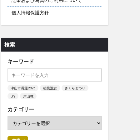
個人情報保護方針
検索
キーワード
津山市長選2026
稲葉浩志
さくらまつり
B’z
津山城
カテゴリー