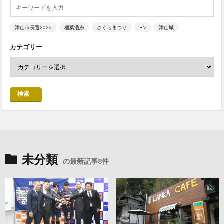
津山市長選2026
稲葉浩志
さくらまつり
B’z
津山城
カテゴリー
検索
未分類
の最新記事8件