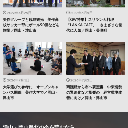
2026年4月25日
2026年5月5日
美作グループと鏡野観光 美作高
【GW特集】スリランカ料理
校サッカー部にボール50個などを
「LANKA CAFE」 さまざまな世
贈呈／岡山・津山市
代に人気／岡山・美咲町
2026年7月1日
2026年7月2日
大学選びの参考に オープンキャ
商議所から市へ要望書 中東情勢
ンパス開催 美作大学で／岡山・
の緊迫化など影響の 経営環境改
津山市
善に向け／岡山・津山市
津山・岡山県北の今を読むなら