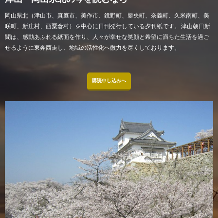
岡山県北（津山市、真庭市、美作市、鏡野町、勝央町、奈義町、久米南町、美
咲町、新庄村、西粟倉村）を中心に日刊発行している夕刊紙です。 津山朝日新
聞は、感動あふれる紙面を作り、人々が幸せな笑顔と希望に満ちた生活を過ご
せるように東奔西走し、地域の活性化へ微力を尽くしております。
購読申し込みへ