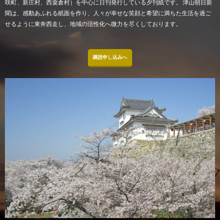
咲町、新庄村、西粟倉村）を中心に日刊発行している夕刊紙です。 津山朝日新
聞は、感動あふれる紙面を作り、人々が幸せな笑顔と希望に満ちた生活を過ご
せるように東奔西走し、地域の活性化へ微力を尽くしております。
購読申し込みへ