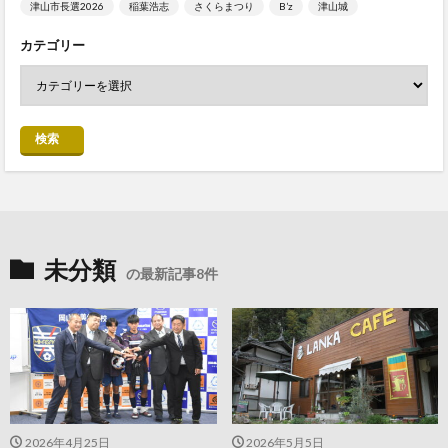
津山市長選2026
稲葉浩志
さくらまつり
B’z
津山城
カテゴリー
検索
未分類
の最新記事8件
2026年4月25日
2026年5月5日