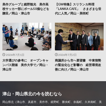
美作グループと鏡野観光 美作高
【GW特集】スリランカ料理
校サッカー部にボール50個などを
「LANKA CAFE」 さまざまな世
贈呈／岡山・津山市
代に人気／岡山・美咲町
2026年7月1日
2026年7月2日
大学選びの参考に オープンキャ
商議所から市へ要望書 中東情勢
ンパス開催 美作大学で／岡山・
の緊迫化など影響の 経営環境改
津山市
善に向け／岡山・津山市
津山・岡山県北の今を読むなら
岡山県北（津山市、真庭市、美作市、鏡野町、勝央町、奈義町、久米南町、美