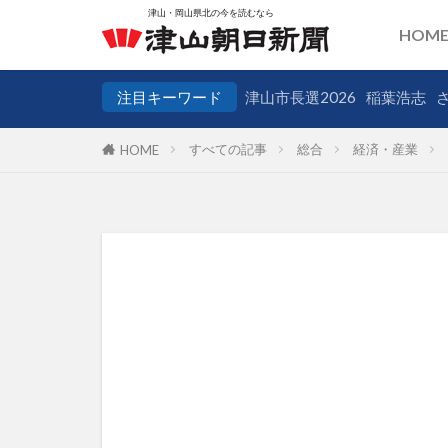
HOM
注目キーワード
津山市長選2026
稲葉浩志
すべての記事
総合
経済・産業
HOME