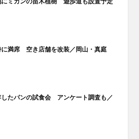
地にミカンの苗木植樹 遊歩道も設置予定
時に満席 空き店舗を改装／岡山・真庭
存したパンの試食会 アンケート調査も／