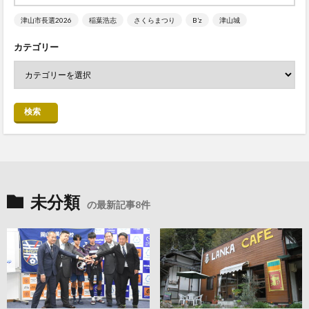
津山市長選2026
稲葉浩志
さくらまつり
B’z
津山城
カテゴリー
検索
未分類
の最新記事8件