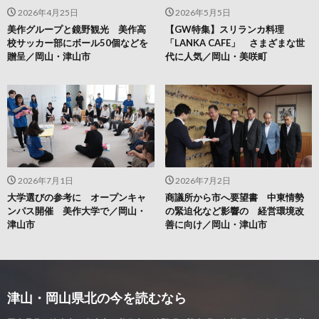
2026年4月25日
2026年5月5日
美作グループと鏡野観光 美作高
【GW特集】スリランカ料理
校サッカー部にボール50個などを
「LANKA CAFE」 さまざまな世
贈呈／岡山・津山市
代に人気／岡山・美咲町
2026年7月1日
2026年7月2日
大学選びの参考に オープンキャ
商議所から市へ要望書 中東情勢
ンパス開催 美作大学で／岡山・
の緊迫化など影響の 経営環境改
津山市
善に向け／岡山・津山市
津山・岡山県北の今を読むなら