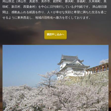
岡山県北（津山市、真庭市、美作市、鏡野町、勝央町、奈義町、久米南町、美
咲町、新庄村、西粟倉村）を中心に日刊発行している夕刊紙です。 津山朝日新
聞は、感動あふれる紙面を作り、人々が幸せな笑顔と希望に満ちた生活を過ご
せるように東奔西走し、地域の活性化へ微力を尽くしております。
購読申し込みへ