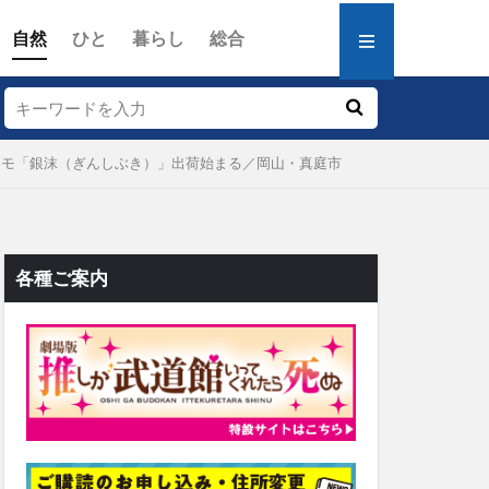
自然
ひと
暮らし
総合
ノイモ「銀沫（ぎんしぶき）」出荷始まる／岡山・真庭市
各種ご案内