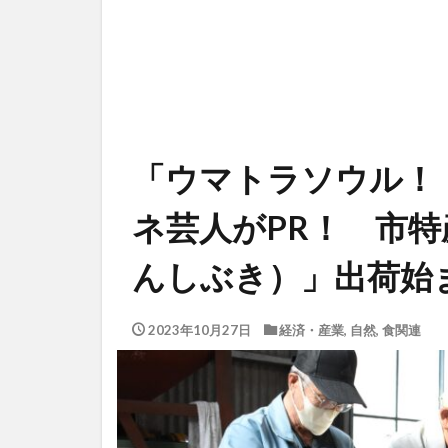
「ウマトラソウル！！
ネ芸人がPR！ 市
んしぶき）」出荷始
2023年10月27日
経済・産業
,
自然
,
食関連