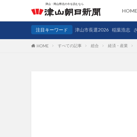
HOM
注目キーワード
津山市長選2026
稲葉浩志
すべての記事
総合
経済・産業
HOME