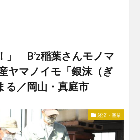
」 B’z稲葉さんモノマ
特産ヤマノイモ「銀沫（ぎ
まる／岡山・真庭市
経済・産業