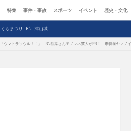
E
特集
事件・事故
スポーツ
イベント
歴史・文化
さくらまつり
B’z
津山城
「ウマトラソウル！！」 B’z稲葉さんモノマネ芸人がPR！ 市特産ヤマ