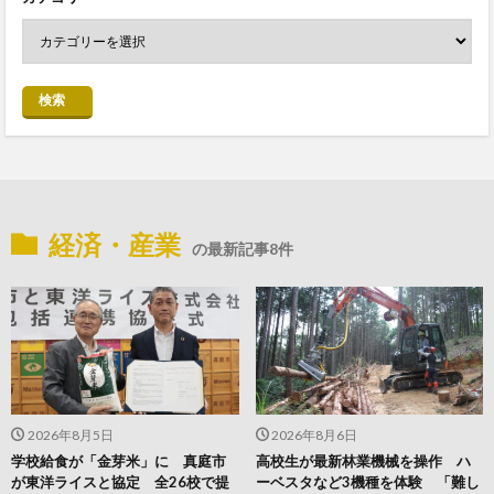
検索
経済・産業
の最新記事8件
2026年8月5日
2026年8月6日
学校給食が「金芽米」に 真庭市
高校生が最新林業機械を操作 ハ
が東洋ライスと協定 全26校で提
ーベスタなど3機種を体験 「難し