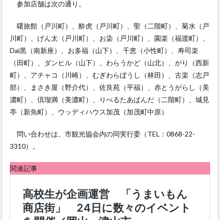
参加店舗は次の通り。
曙旅館（戸川町）、酔虎（戸川町）、聖（二階町）、菊水（戸
川町）、げん太（戸川町）、お染（戸川町）、園楽（福渡町）、
Dai黒（南新座）、お多福（山下）、千恵（小性町）、寿司楽
（田町）、ダンヒル（山下）、わらうかど（山北）、がり（西新
町）、アチャコ（川崎）、むぎわらぼうし（林田）、古楽（志戸
部）、まさき屋（野介代）、佐良苑（平福）、赤とうがらし（美
濃町）、倶瑠満（美濃町）、りべるたあぱんだ（二階町）、城見
亭（新魚町）、ウッディハウス加茂（加茂町中原）
問い合わせは、市観光協会内の同実行委（TEL：0868-22-
3310）。
関連記事