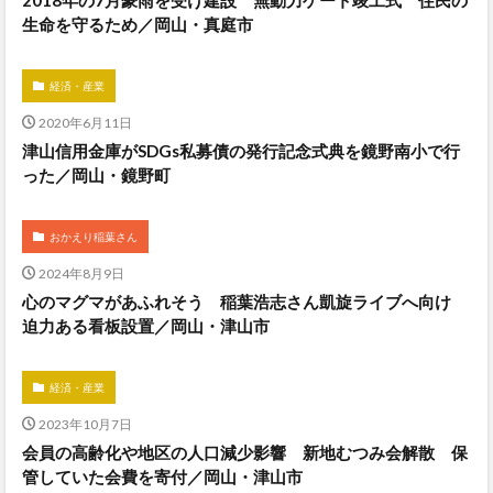
2018年の7月豪雨を受け建設 無動力ゲート竣工式 住民の
生命を守るため／岡山・真庭市
経済・産業
2020年6月11日
津山信用金庫がSDGs私募債の発行記念式典を鏡野南小で行
った／岡山・鏡野町
おかえり稲葉さん
2024年8月9日
心のマグマがあふれそう 稲葉浩志さん凱旋ライブへ向け
迫力ある看板設置／岡山・津山市
経済・産業
2023年10月7日
会員の高齢化や地区の人口減少影響 新地むつみ会解散 保
管していた会費を寄付／岡山・津山市