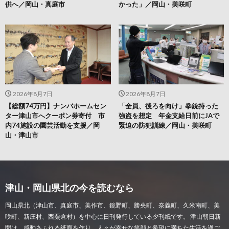
供へ／岡山・真庭市
かった」／岡山・美咲町
2026年8月7日
2026年8月7日
【総額74万円】ナンバホームセン
「全員、後ろを向け」拳銃持った
ター津山市へクーポン券寄付 市
強盗を想定 年金支給日前にJAで
内74施設の園芸活動を支援／岡
緊迫の防犯訓練／岡山・美咲町
山・津山市
津山・岡山県北の今を読むなら
岡山県北（津山市、真庭市、美作市、鏡野町、勝央町、奈義町、久米南町、美
咲町、新庄村、西粟倉村）を中心に日刊発行している夕刊紙です。 津山朝日新
聞は、感動あふれる紙面を作り、人々が幸せな笑顔と希望に満ちた生活を過ご