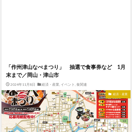
「作州津山なべまつり」 抽選で食事券など 1月
末まで／岡山・津山市
2024年11月8日
経済・産業
,
イベント
,
食関連
経済・産業