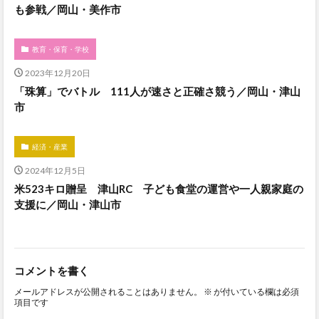
も参戦／岡山・美作市
教育・保育・学校
2023年12月20日
「珠算」でバトル 111人が速さと正確さ競う／岡山・津山
市
経済・産業
2024年12月5日
米523キロ贈呈 津山RC 子ども食堂の運営や一人親家庭の
支援に／岡山・津山市
コメントを書く
メールアドレスが公開されることはありません。
※
が付いている欄は必須
項目です