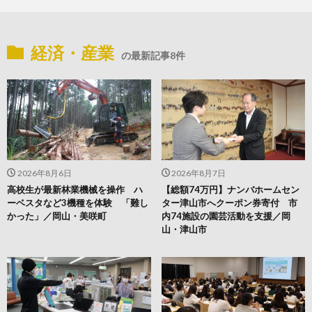
経済・産業
の最新記事8件
2026年8月6日
2026年8月7日
高校生が最新林業機械を操作 ハ
【総額74万円】ナンバホームセン
ーベスタなど3機種を体験 「難し
ター津山市へクーポン券寄付 市
かった」／岡山・美咲町
内74施設の園芸活動を支援／岡
山・津山市