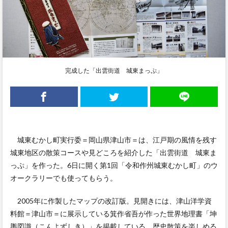
完成した「出雲街道 城東まっぷ」
城東むかし町実行委＝岡山県津山市＝は、江戸期の風情を残す
城東地区の散策コースや見どころを紹介した「出雲街道 城東ま
っぷ」を作った。6日に開く第1回「令和作州城東むかし町」のウ
オークラリーでも使ってもらう。
2005年に作製したマップの改訂版。見開きには、津山洋学資
料館＝津山市＝に展示している箕作省吾が作った世界地理書「坤
輿図識（こんよずしき）」を掲載している。歴史散策を楽しめる