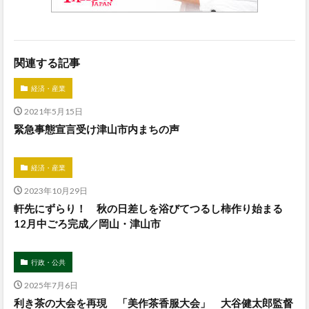
関連する記事
経済・産業
2021年5月15日
緊急事態宣言受け津山市内まちの声
経済・産業
2023年10月29日
軒先にずらり！ 秋の日差しを浴びてつるし柿作り始まる
12月中ごろ完成／岡山・津山市
行政・公共
2025年7月6日
利き茶の大会を再現 「美作茶香服大会」 大谷健太郎監督