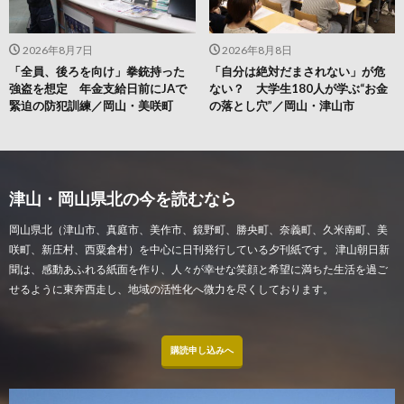
2026年8月7日
2026年8月8日
「全員、後ろを向け」拳銃持った
「自分は絶対だまされない」が危
強盗を想定 年金支給日前にJAで
ない？ 大学生180人が学ぶ“お金
緊迫の防犯訓練／岡山・美咲町
の落とし穴”／岡山・津山市
津山・岡山県北の今を読むなら
岡山県北（津山市、真庭市、美作市、鏡野町、勝央町、奈義町、久米南町、美
咲町、新庄村、西粟倉村）を中心に日刊発行している夕刊紙です。 津山朝日新
聞は、感動あふれる紙面を作り、人々が幸せな笑顔と希望に満ちた生活を過ご
せるように東奔西走し、地域の活性化へ微力を尽くしております。
購読申し込みへ