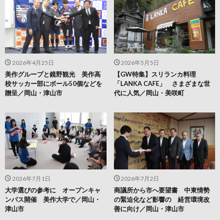
2026年4月25日
2026年5月5日
美作グループと鏡野観光 美作高
【GW特集】スリランカ料理
校サッカー部にボール50個などを
「LANKA CAFE」 さまざまな世
贈呈／岡山・津山市
代に人気／岡山・美咲町
2026年7月1日
2026年7月2日
大学選びの参考に オープンキャ
商議所から市へ要望書 中東情勢
ンパス開催 美作大学で／岡山・
の緊迫化など影響の 経営環境改
津山市
善に向け／岡山・津山市