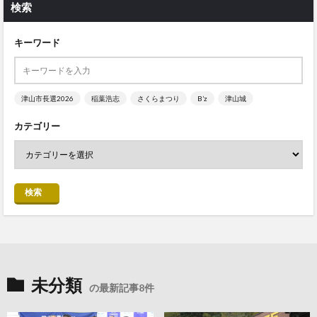
検索
キーワード
津山市長選2026
稲葉浩志
さくらまつり
B’z
津山城
カテゴリー
検索
未分類
の最新記事8件