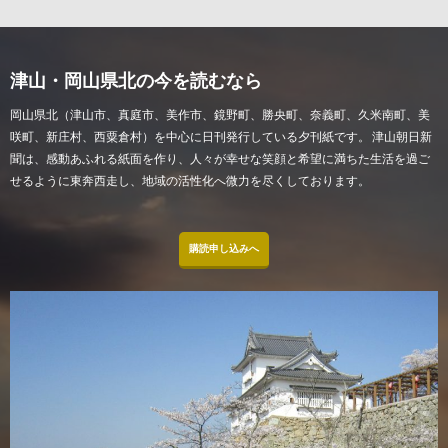
津山・岡山県北の今を読むなら
岡山県北（津山市、真庭市、美作市、鏡野町、勝央町、奈義町、久米南町、美
咲町、新庄村、西粟倉村）を中心に日刊発行している夕刊紙です。 津山朝日新
聞は、感動あふれる紙面を作り、人々が幸せな笑顔と希望に満ちた生活を過ご
せるように東奔西走し、地域の活性化へ微力を尽くしております。
購読申し込みへ