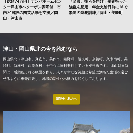
【総額74万円】ナンバホームセン
「全員、後ろを向け」拳銃持った
ター津山市へクーポン券寄付 市
強盗を想定 年金支給日前にJAで
内74施設の園芸活動を支援／岡
緊迫の防犯訓練／岡山・美咲町
山・津山市
津山・岡山県北の今を読むなら
岡山県北（津山市、真庭市、美作市、鏡野町、勝央町、奈義町、久米南町、美
咲町、新庄村、西粟倉村）を中心に日刊発行している夕刊紙です。 津山朝日新
聞は、感動あふれる紙面を作り、人々が幸せな笑顔と希望に満ちた生活を過ご
せるように東奔西走し、地域の活性化へ微力を尽くしております。
購読申し込みへ