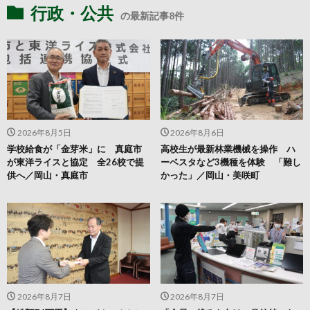
行政・公共
の最新記事8件
2026年8月5日
2026年8月6日
学校給食が「金芽米」に 真庭市
高校生が最新林業機械を操作 ハ
が東洋ライスと協定 全26校で提
ーベスタなど3機種を体験 「難し
供へ／岡山・真庭市
かった」／岡山・美咲町
2026年8月7日
2026年8月7日