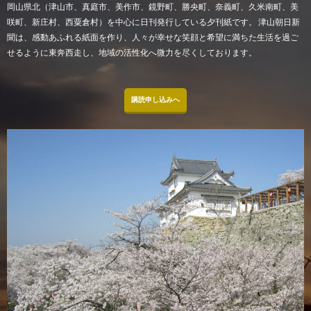
岡山県北（津山市、真庭市、美作市、鏡野町、勝央町、奈義町、久米南町、美
咲町、新庄村、西粟倉村）を中心に日刊発行している夕刊紙です。 津山朝日新
聞は、感動あふれる紙面を作り、人々が幸せな笑顔と希望に満ちた生活を過ご
せるように東奔西走し、地域の活性化へ微力を尽くしております。
購読申し込みへ