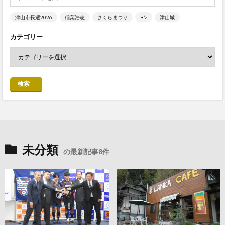
津山市長選2026
稲葉浩志
さくらまつり
B’z
津山城
カテゴリー
検索
未分類
の最新記事8件