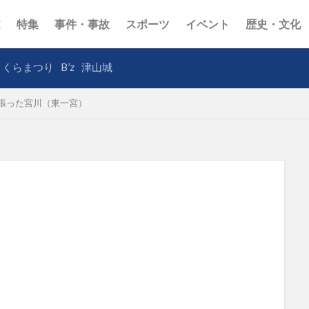
E
特集
事件・事故
スポーツ
イベント
歴史・文化
さくらまつり
B’z
津山城
張った宮川（東一宮）