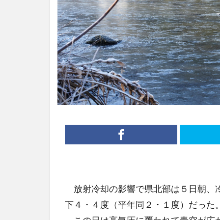
放射冷却の影響で県北部は５日朝、冷
下４・４度（平年同２・１度）だった