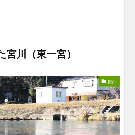
た宮川（東一宮）
自然