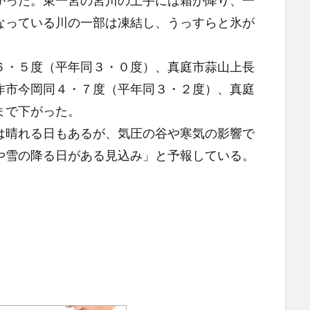
った。東一宮の宮川の土手には霜が降り、一
なっている川の一部は凍結し、うっすらと氷が
・５度（平年同３・０度）、真庭市蒜山上長
作市今岡同４・７度（平年同３・２度）、真庭
まで下がった。
晴れる日もあるが、気圧の谷や寒気の影響で
や雪の降る日がある見込み」と予報している。