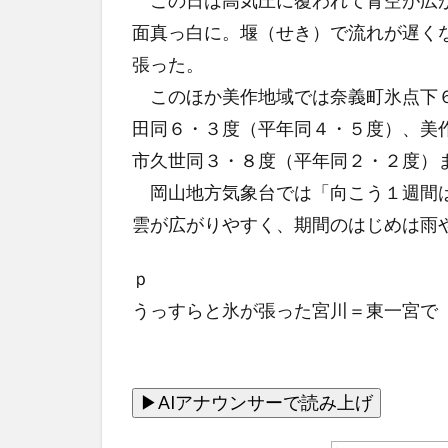
この日は高気圧に覆われて青空が広が
面真っ白に。堰（せき）で流れが遅く
張った。
このほか美作地域では奈義町氷点下６
田同６・３度（平年同４・５度）、美
市久世同３・８度（平年同２・２度）
岡山地方気象台では「向こう１週間は
雲が広がりやすく、期間のはじめは雨
ｐ
うっすらと氷が張った宮川＝東一宮で