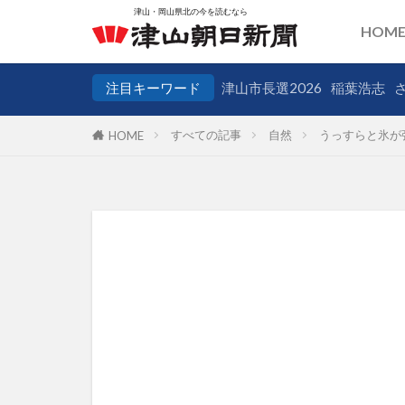
HOM
注目キーワード
津山市長選2026
稲葉浩志
すべての記事
自然
うっすらと氷が
HOME