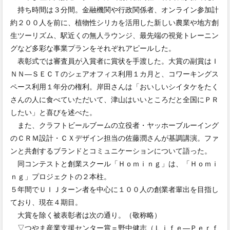
持ち時間は３分間。金融機関や行政関係者、オンライン参加計
約２００人を前に、植物性シリカを活用した新しい農業や地方創
生ツーリズム、駅近くの無人ラウンジ、最先端の視覚トレーニン
グなど多彩な事業プランをそれぞれアピールした。
表彰式では審査員が入賞者に賞状を手渡した。大賞の副賞はＩ
ＮＮ―ＳＥＣＴのシェアオフィス利用１カ月と、コワーキングス
ペース利用１年分の権利。岸田さんは「おいしいシイタケをたく
さんの人に食べていただいて、津山はいいところだと全国にＰＲ
したい」と喜びを述べた。
また、クラフトビールブームの立役者・ヤッホーブルーイング
のＣＲＭ設計・ＣＸデザイン担当の佐藤潤さんが基調講演。ファ
ンと共創するブランドとコミュニケーションについて語った。
同コンテストと創業スクール「Ｈｏｍｉｎｇ」は、「Ｈｏｍｉ
ｎｇ」プロジェクトの２本柱。
５年間でＵＩＪターン者を中心に１００人の創業者輩出を目指し
ており、現在４期目。
大賞を除く被表彰者は次の通り。（敬称略）
▽つやま産業支援センター賞＝野中健志（Ｌｉｆｅ―Ｐｅｒｆ