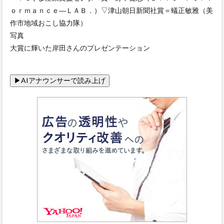
ｏｒｍａｎｃｅ―ＬＡＢ．）▽津山朝日新聞社賞＝蟻正敏雅（美
作市地域おこし協力隊）
写真
大賞に輝いた岸田さんのプレゼンテーション