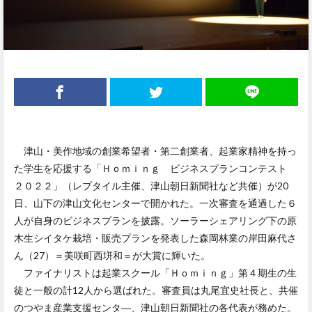
津山・美作地域の創業希望者・第二創業者、起業家精神を持っ
た学生を応援する「Ｈｏｍｉｎｇ ビジネスプランコンテスト
２０２２」（レプタイル主催、津山朝日新聞社など共催）が20
日、山下の津山文化センターで開かれた。一次審査を通過した６
人が自身のビジネスプランを披露。ソーラーシェアリング下の原
木生シイタケ栽培・販売プランを発表した森岡林業の岸田麻代さ
ん（27）＝美咲町西垪和＝が大賞に輝いた。
ファイナリストは起業スクール「Ｈｏｍｉｎｇ」第４期生の生
徒と一般の計12人から選ばれた。審査員は丸尾宜史社長と、共催
のつやま産業支援センタ―、津山朝日新聞社の各代表が務めた。