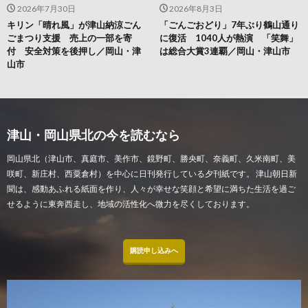
2026年7月30日
2026年8月3日
キリン「晴れ風」が津山納涼ごん
「ごんごおどり」7年ぶり鶴山通り
ごまつり支援 売上の一部を寄
に復活 1040人が熱演 「笑舞」
付 安全対策を後押し／岡山・津
は総合大賞3連覇／岡山・津山市
山市
津山・岡山県北の今を読むなら
岡山県北（津山市、真庭市、美作市、鏡野町、勝央町、奈義町、久米南町、美
咲町、新庄村、西粟倉村）を中心に日刊発行している夕刊紙です。 津山朝日新
聞は、感動あふれる紙面を作り、人々が幸せな笑顔と希望に満ちた生活を過ご
せるように東奔西走し、地域の活性化へ微力を尽くしております。
購読申し込みへ