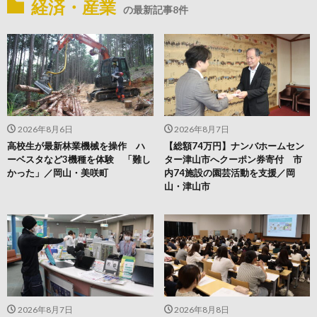
経済・産業
の最新記事8件
2026年8月6日
2026年8月7日
高校生が最新林業機械を操作 ハ
【総額74万円】ナンバホームセン
ーベスタなど3機種を体験 「難し
ター津山市へクーポン券寄付 市
かった」／岡山・美咲町
内74施設の園芸活動を支援／岡
山・津山市
2026年8月7日
2026年8月8日