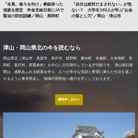
「全員、後ろを向け」拳銃持った
「自分は絶対だまされない」が危
強盗を想定 年金支給日前にJAで
ない？ 大学生180人が学ぶ“お金
緊迫の防犯訓練／岡山・美咲町
の落とし穴”／岡山・津山市
津山・岡山県北の今を読むなら
岡山県北（津山市、真庭市、美作市、鏡野町、勝央町、奈義町、久米南町、美
咲町、新庄村、西粟倉村）を中心に日刊発行している夕刊紙です。 津山朝日新
聞は、感動あふれる紙面を作り、人々が幸せな笑顔と希望に満ちた生活を過ご
せるように東奔西走し、地域の活性化へ微力を尽くしております。
購読申し込みへ