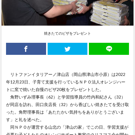
焼きたてのピザをプレゼント
リトファンイタリアーノ津山店（岡山県津山市小原）は2022
年12月23日、子育て支援を行っているＮＰＯ法人オレンジハー
トに窯で焼いた自慢のピザ20枚をプレゼントした。
角野いずみ理事長（62）と学習指導員の竹内和紀さん（32）
が同店を訪れ、田口良店長（32）から香ばしい焼きたてを受け取
った。角野理事長は「あたたかい気持ちをありがとうございま
す」と礼を述べた。
同ＮＰＯが運営する山北の「津山の家」でこの日、学習支援が
必要な子どもたちのオレンジサポート教室のクリスマス会が開か