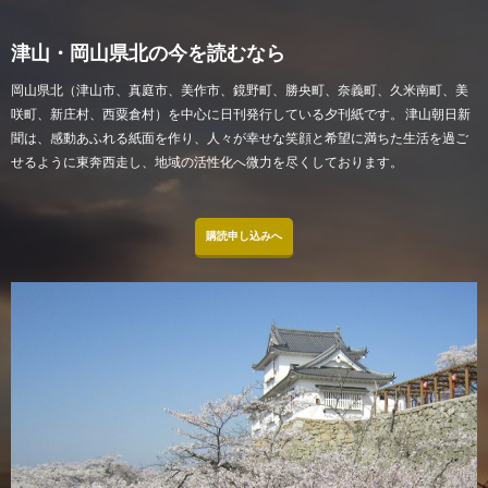
津山・岡山県北の今を読むなら
岡山県北（津山市、真庭市、美作市、鏡野町、勝央町、奈義町、久米南町、美
咲町、新庄村、西粟倉村）を中心に日刊発行している夕刊紙です。 津山朝日新
聞は、感動あふれる紙面を作り、人々が幸せな笑顔と希望に満ちた生活を過ご
せるように東奔西走し、地域の活性化へ微力を尽くしております。
購読申し込みへ