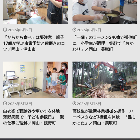
2026年8月2日
2026年8月2日
「だらだら食べ」は要注意 親子
「一蘭」のラーメン240食が美咲町
17組が学ぶ虫歯予防と歯磨きのコ
に 小学生が調理 笑顔で「おか
ツ／岡山・津山市
わり」／岡山・美咲町
2026年8月3日
2026年8月6日
白衣姿で聴診器や車いすを体験
高校生が最新林業機械を操作 ハ
芳野病院で「子ども参観日」 親
ーベスタなど3機種を体験 「難し
の仕事に理解／岡山・鏡野町
かった」／岡山・美咲町