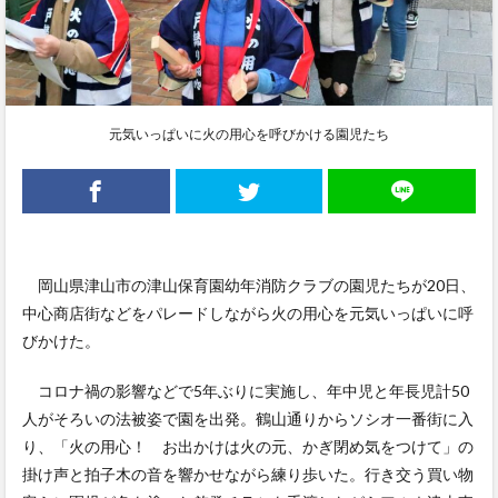
元気いっぱいに火の用心を呼びかける園児たち
岡山県津山市の津山保育園幼年消防クラブの園児たちが20日、
中心商店街などをパレードしながら火の用心を元気いっぱいに呼
びかけた。
コロナ禍の影響などで5年ぶりに実施し、年中児と年長児計50
人がそろいの法被姿で園を出発。鶴山通りからソシオ一番街に入
り、「火の用心！ お出かけは火の元、かぎ閉め気をつけて」の
掛け声と拍子木の音を響かせながら練り歩いた。行き交う買い物