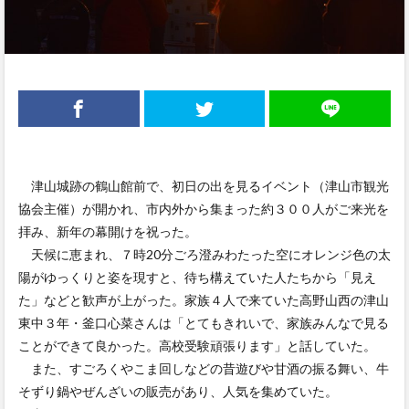
津山城跡の鶴山館前で、初日の出を見るイベント（津山市観光
協会主催）が開かれ、市内外から集まった約３００人がご来光を
拝み、新年の幕開けを祝った。
天候に恵まれ、７時20分ごろ澄みわたった空にオレンジ色の太
陽がゆっくりと姿を現すと、待ち構えていた人たちから「見え
た」などと歓声が上がった。家族４人で来ていた高野山西の津山
東中３年・釜口心菜さんは「とてもきれいで、家族みんなで見る
ことができて良かった。高校受験頑張ります」と話していた。
また、すごろくやこま回しなどの昔遊びや甘酒の振る舞い、牛
そずり鍋やぜんざいの販売があり、人気を集めていた。