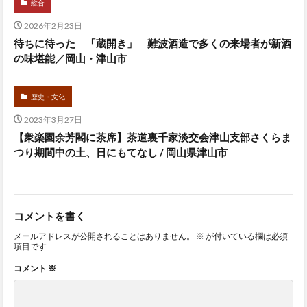
総合
2026年2月23日
待ちに待った 「蔵開き」 難波酒造で多くの来場者が新酒
の味堪能／岡山・津山市
歴史・文化
2023年3月27日
【衆楽園余芳閣に茶席】茶道裏千家淡交会津山支部さくらま
つり期間中の土、日にもてなし / 岡山県津山市
コメントを書く
メールアドレスが公開されることはありません。
※
が付いている欄は必須
項目です
コメント
※