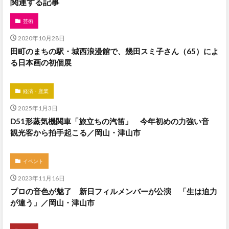
関連する記事
芸術
2020年10月28日
田町のまちの駅・城西浪漫館で、幾田スミ子さん（65）によ
る日本画の初個展
経済・産業
2025年1月3日
D51形蒸気機関車「旅立ちの汽笛」 今年初めの力強い音
観光客から拍手起こる／岡山・津山市
イベント
2023年11月16日
プロの音色が魅了 新日フィルメンバーが公演 「生は迫力
が違う」／岡山・津山市