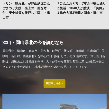
キリン「晴れ風」が津山納涼ごん
「ごんごおどり」7年ぶり鶴山通り
ごまつり支援 売上の一部を寄
に復活 1040人が熱演 「笑舞」
付 安全対策を後押し／岡山・津
は総合大賞3連覇／岡山・津山市
山市
津山・岡山県北の今を読むなら
岡山県北（津山市、真庭市、美作市、鏡野町、勝央町、奈義町、久米南町、美
咲町、新庄村、西粟倉村）を中心に日刊発行している夕刊紙です。 津山朝日新
聞は、感動あふれる紙面を作り、人々が幸せな笑顔と希望に満ちた生活を過ご
せるように東奔西走し、地域の活性化へ微力を尽くしております。
購読申し込みへ