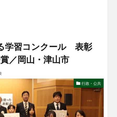
る学習コンクール 表彰
長賞／岡山・津山市
校
行政・公共