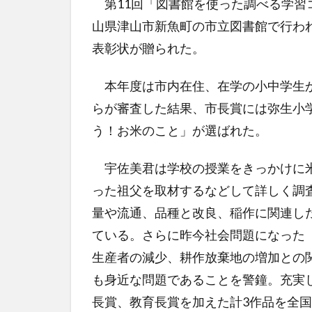
第11回「図書館を使った調べる学習
山県津山市新魚町の市立図書館で行われ
表彰状が贈られた。
本年度は市内在住、在学の小中学生か
らが審査した結果、市長賞には弥生小学
う！お米のこと」が選ばれた。
宇佐美君は学校の授業をきっかけに米
った祖父を取材するなどして詳しく調
量や流通、品種と改良、稲作に関連し
ている。さらに昨今社会問題になった
生産者の減少、耕作放棄地の増加との
も身近な問題であることを警鐘。充実
長賞、教育長賞を加えた計3作品を全