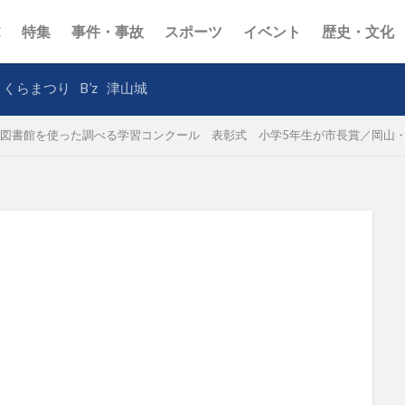
E
特集
事件・事故
スポーツ
イベント
歴史・文化
さくらまつり
B’z
津山城
図書館を使った調べる学習コンクール 表彰式 小学5年生が市長賞／岡山