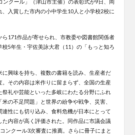
コンクール」（津山市主催）の表彰式が9日、岡
、入賞した市内の小中学生10人と小学校2校に
ら171作品が寄せられ、市教委や図書館関係者
校5年生・宇佐美詠大君（11）の「もっと知ろ
に興味を持ち、複数の書籍を読み、生産者だ
査。その内容は米作りに留まらず、全国の生産
た祭礼や芸能といった多岐にわたる分野にふれ
「米の不足問題」と世界の紛争や戦争、災害、
関連性にも切り込み、食料危機が日本にとって
した内容が高く評価された。同作品に市議会議
国コンクール3次審査に推薦。さらに冊子にまと