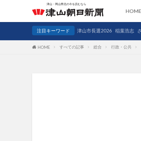
HOM
注目キーワード
津山市長選2026
稲葉浩志
すべての記事
総合
行政・公共
HOME