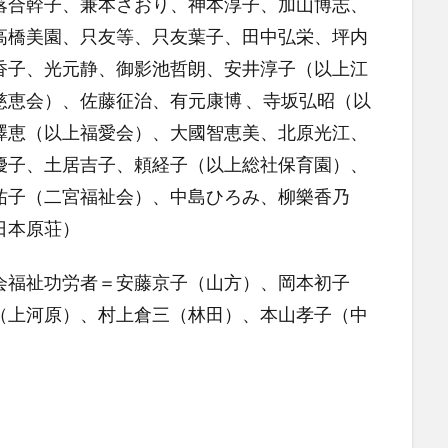
落合幹子、兼本さおり、神本淳子、加山博志、
高橋美園、只友等、只友葉子、田中弘栄、坪内
香子、光元静、御影池哲朗、安井淳子（以上江
慈恵会）、佐藤征治、有元康博 、寺坂弘昭（以
澤恵（以上福愛会）、大國智恵美、北原光江、
優子、土居吉子、頼経子（以上総社保育園）、
祐子（二宮福祉会）、中島ひろみ、柳樂香乃
日本原荘）
福祉功労者＝安藤京子（山方）、岡本初子
（上河原）、村上倉三（林田）、本山孝子（中