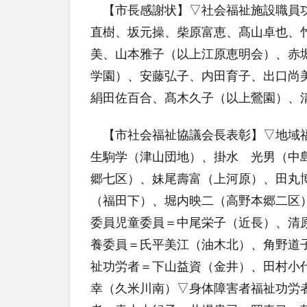
【市長感謝状】▽社会福祉施設職員功
直樹、坂元操、柴原富恵、髙山卓也、
美、山本雅子（以上江原恵明会）、赤
学園）、安藤弘子、内田育子、出口尚
絹田佐百合、髙木久子（以上鶯園）、
【市社会福祉協議会長表彰】▽地域福
生駒学（津山団地）、掛水 光男（中
郷七区）、妹尾壽富（上河原）、田丸
（福田下）、堀内映二（高野本郷二区
委員児童委員＝中尾栄子（近長）、清
養委員＝氏平美江（油木北）、角野道
祉功労者＝下山益資（金井）、田村小
幸（久米川南）▽身体障害者福祉功労