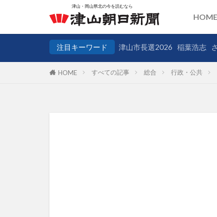
HOM
注目キーワード
津山市長選2026
稲葉浩志
すべての記事
総合
行政・公共
HOME