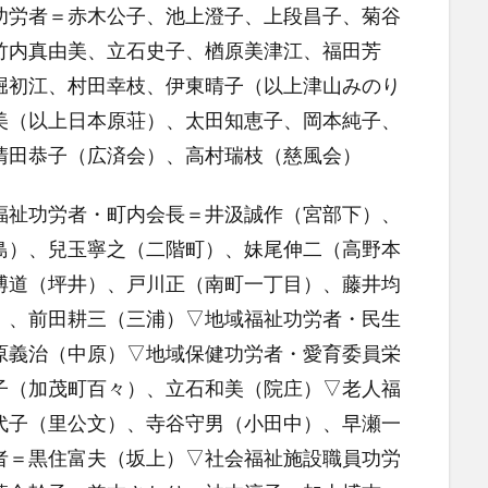
労者＝赤木公子、池上澄子、上段昌子、菊谷
竹内真由美、立石史子、楢原美津江、福田芳
堀初江、村田幸枝、伊東晴子（以上津山みのり
美（以上日本原荘）、太田知恵子、岡本純子、
清田恭子（広済会）、高村瑞枝（慈風会）
祉功労者・町内会長＝井汲誠作（宮部下）、
島）、兒玉寧之（二階町）、妹尾伸二（高野本
博道（坪井）、戸川正（南町一丁目）、藤井均
）、前田耕三（三浦）▽地域福祉功労者・民生
原義治（中原）▽地域保健功労者・愛育委員栄
子（加茂町百々）、立石和美（院庄）▽老人福
代子（里公文）、寺谷守男（小田中）、早瀬一
者＝黒住富夫（坂上）▽社会福祉施設職員功労