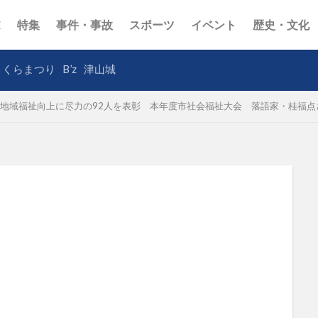
E
特集
事件・事故
スポーツ
イベント
歴史・文化
さくらまつり
B’z
津山城
地域福祉向上に尽力の92人を表彰 本年度市社会福祉大会 落語家・桂福点