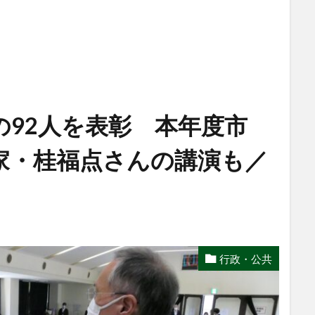
の92人を表彰 本年度市
家・桂福点さんの講演も／
行政・公共