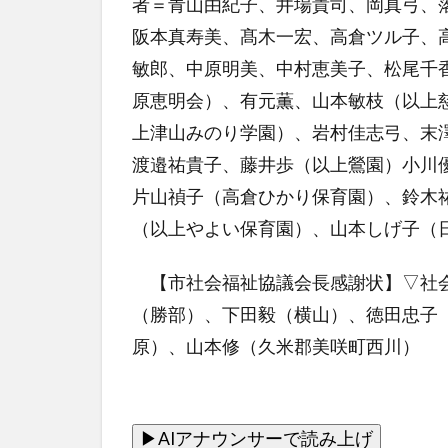
者＝青山由紀子、井場貴司、岡真弓、
阪本真寿美、髙木一宏、高倉ツル子、
敏郎、中原明美、中村恵美子、松尾千
原恵明会）、有元薫、山本敏枝（以上
上津山みのり学園）、岩村佳志弓、末
渡邉祐貴子、藤井歩（以上鶯園）小川
片山禎子（高倉ひかり保育園）、鈴木
（以上やよい保育園）、山本しげ子（
【市社会福祉協議会長感謝状】▽社会
（勝部）、下田毅（横山）、徳田忠子
原）、山本修（久米郡美咲町西川）