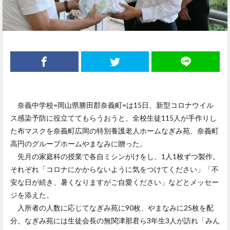
奈義中学校=岡山県勝田郡奈義町=は15日、新型コロナウイル
ス感染予防に役立ててもらうおうと、全校生徒115人が手作りし
た布マスクを奈義町広岡の特別養護老人ホームなぎみ苑、奈義町
高円のグループホームやまなみに贈った。
先月の家庭科の授業で各自ミシンがけをし、1人1枚ずつ製作。
それぞれ「コロナにかからないように気をつけてください」「不
安な日が続き、暑くなりますがご自愛ください」などとメッセー
ジを添えた。
入所者の人数に応じてなぎみ苑に90枚、やまなみに25枚を配
分。なぎみ苑には生徒会長の無関津那君ら3年生3人が訪れ「みん