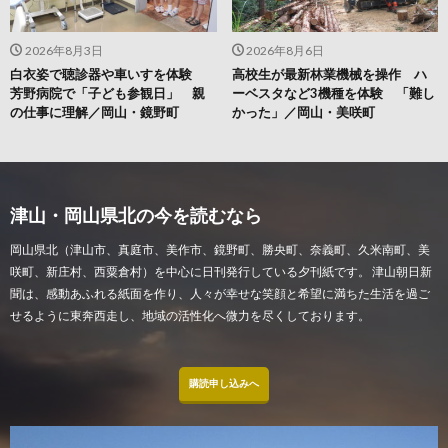
2026年8月3日
2026年8月6日
白衣姿で聴診器や車いすを体験
高校生が最新林業機械を操作 ハ
芳野病院で「子ども参観日」 親
ーベスタなど3機種を体験 「難し
の仕事に理解／岡山・鏡野町
かった」／岡山・美咲町
津山・岡山県北の今を読むなら
岡山県北（津山市、真庭市、美作市、鏡野町、勝央町、奈義町、久米南町、美
咲町、新庄村、西粟倉村）を中心に日刊発行している夕刊紙です。 津山朝日新
聞は、感動あふれる紙面を作り、人々が幸せな笑顔と希望に満ちた生活を過ご
せるように東奔西走し、地域の活性化へ微力を尽くしております。
購読申し込みへ