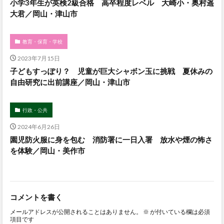
小学3年生が英検2級合格 高卒程度レベル 大崎小・奥村遥
大君／岡山・津山市
教育・保育・学校
2023年7月15日
子どもすっぽり？ 児童が巨大シャボン玉に挑戦 夏休みの
自由研究に出前講座／岡山・津山市
行政・公共
2024年6月26日
園児防火服に身を包む 消防署に一日入署 放水や煙の怖さ
を体験／岡山・美作市
コメントを書く
メールアドレスが公開されることはありません。
※
が付いている欄は必須
項目です