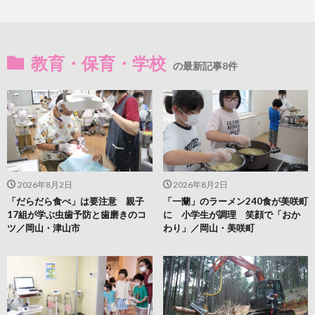
教育・保育・学校
の最新記事8件
2026年8月2日
2026年8月2日
「だらだら食べ」は要注意 親子
「一蘭」のラーメン240食が美咲町
17組が学ぶ虫歯予防と歯磨きのコ
に 小学生が調理 笑顔で「おか
ツ／岡山・津山市
わり」／岡山・美咲町