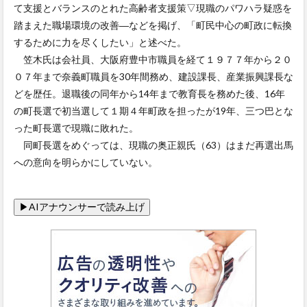
て支援とバランスのとれた高齢者支援策▽現職のパワハラ疑惑を
踏まえた職場環境の改善―などを掲げ、「町民中心の町政に転換
するために力を尽くしたい」と述べた。
笠木氏は会社員、大阪府豊中市職員を経て１９７７年から２０
０７年まで奈義町職員を30年間務め、建設課長、産業振興課長な
どを歴任。退職後の同年から14年まで教育長を務めた後、16年
の町長選で初当選して１期４年町政を担ったが19年、三つ巴とな
った町長選で現職に敗れた。
同町長選をめぐっては、現職の奥正親氏（63）はまだ再選出馬
への意向を明らかにしていない。