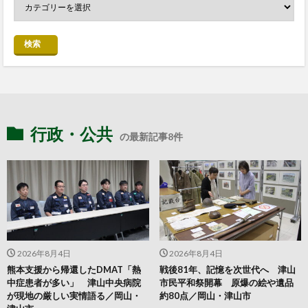
検索
行政・公共
の最新記事8件
2026年8月4日
2026年8月4日
熊本支援から帰還したDMAT「熱
戦後81年、記憶を次世代へ 津山
中症患者が多い」 津山中央病院
市民平和祭開幕 原爆の絵や遺品
が現地の厳しい実情語る／岡山・
約80点／岡山・津山市