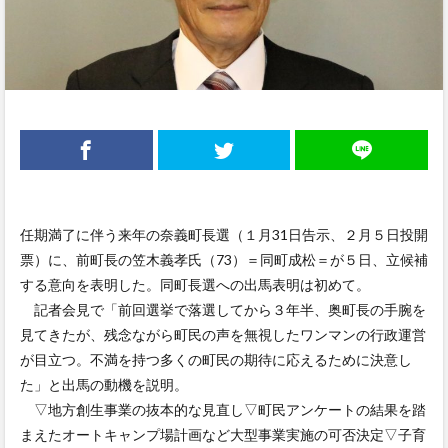
任期満了に伴う来年の奈義町長選（１月31日告示、２月５日投開
票）に、前町長の笠木義孝氏（73）＝同町成松＝が５日、立候補
する意向を表明した。同町長選への出馬表明は初めて。
記者会見で「前回選挙で落選してから３年半、奥町長の手腕を
見てきたが、残念ながら町民の声を無視したワンマンの行政運営
が目立つ。不満を持つ多くの町民の期待に応えるために決意し
た」と出馬の動機を説明。
▽地方創生事業の抜本的な見直し▽町民アンケートの結果を踏
まえたオートキャンプ場計画など大型事業実施の可否決定▽子育