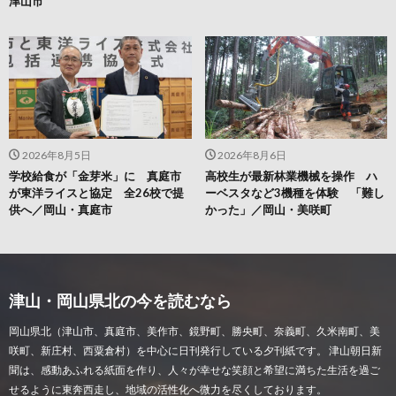
津山市
2026年8月5日
2026年8月6日
学校給食が「金芽米」に 真庭市
高校生が最新林業機械を操作 ハ
が東洋ライスと協定 全26校で提
ーベスタなど3機種を体験 「難し
供へ／岡山・真庭市
かった」／岡山・美咲町
津山・岡山県北の今を読むなら
岡山県北（津山市、真庭市、美作市、鏡野町、勝央町、奈義町、久米南町、美
咲町、新庄村、西粟倉村）を中心に日刊発行している夕刊紙です。 津山朝日新
聞は、感動あふれる紙面を作り、人々が幸せな笑顔と希望に満ちた生活を過ご
せるように東奔西走し、地域の活性化へ微力を尽くしております。