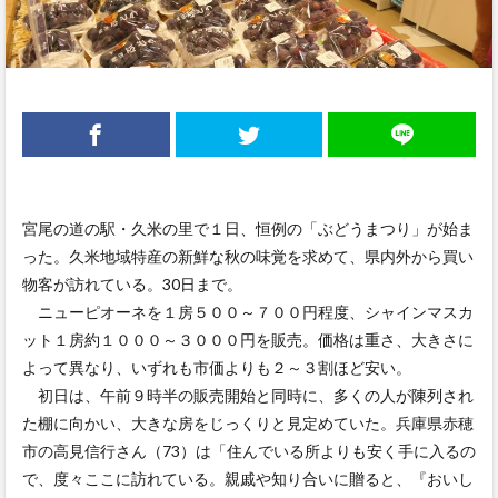
宮尾の道の駅・久米の里で１日、恒例の「ぶどうまつり」が始ま
った。久米地域特産の新鮮な秋の味覚を求めて、県内外から買い
物客が訪れている。30日まで。
ニューピオーネを１房５００～７００円程度、シャインマスカ
ット１房約１０００～３０００円を販売。価格は重さ、大きさに
よって異なり、いずれも市価よりも２～３割ほど安い。
初日は、午前９時半の販売開始と同時に、多くの人が陳列され
た棚に向かい、大きな房をじっくりと見定めていた。兵庫県赤穂
市の高見信行さん（73）は「住んでいる所よりも安く手に入るの
で、度々ここに訪れている。親戚や知り合いに贈ると、『おいし