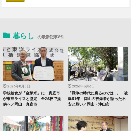
暮らし
の最新記事8件
2026年8月5日
2026年8月6日
学校給食が「金芽米」に 真庭市
「戦争の時代に戻るのでは…」 被
が東洋ライスと協定 全26校で提
爆81年 岡山の被爆者が語った不
供へ／岡山・真庭市
安と願い／岡山・津山市