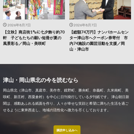
2026年8月7日
2026年8月7日
【立秋】商店街1㌔に七夕飾り約70
【総額74万円】ナンバホームセン
軒 子どもたちの願い短冊が夏の
ター津山市へクーポン券寄付 市
風景彩る／岡山・美咲町
内74施設の園芸活動を支援／岡
山・津山市
津山・岡山県北の今を読むなら
岡山県北（津山市、真庭市、美作市、鏡野町、勝央町、奈義町、久米南町、美
咲町、新庄村、西粟倉村）を中心に日刊発行している夕刊紙です。 津山朝日新
聞は、感動あふれる紙面を作り、人々が幸せな笑顔と希望に満ちた生活を過ご
せるように東奔西走し、地域の活性化へ微力を尽くしております。
購読申し込みへ