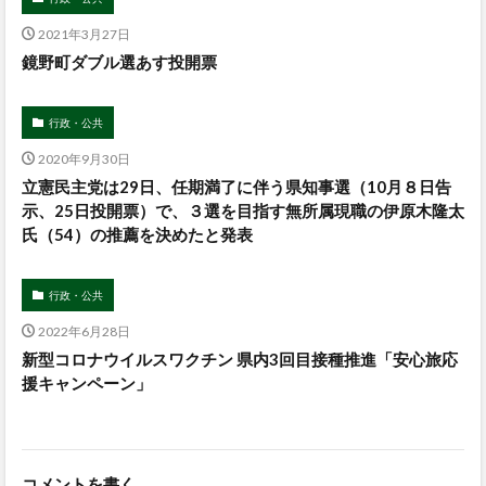
2021年3月27日
鏡野町ダブル選あす投開票
行政・公共
2020年9月30日
立憲民主党は29日、任期満了に伴う県知事選（10月８日告
示、25日投開票）で、３選を目指す無所属現職の伊原木隆太
氏（54）の推薦を決めたと発表
行政・公共
2022年6月28日
新型コロナウイルスワクチン 県内3回目接種推進「安心旅応
援キャンペーン」
コメントを書く