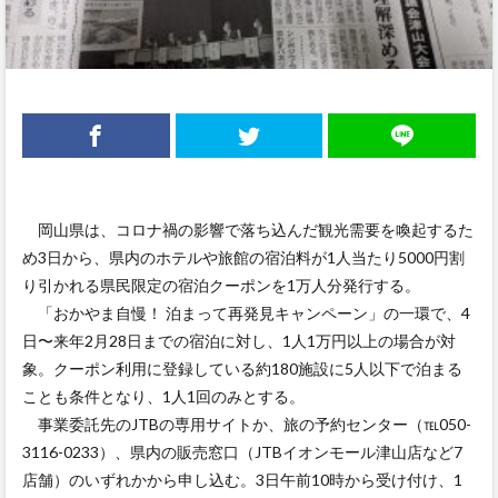
岡山県は、コロナ禍の影響で落ち込んだ観光需要を喚起するた
め3日から、県内のホテルや旅館の宿泊料が1人当たり5000円割
り引かれる県民限定の宿泊クーポンを1万人分発行する。
「おかやま自慢！ 泊まって再発見キャンペーン」の一環で、4
日〜来年2月28日までの宿泊に対し、1人1万円以上の場合が対
象。クーポン利用に登録している約180施設に5人以下で泊まる
ことも条件となり、1人1回のみとする。
事業委託先のJTBの専用サイトか、旅の予約センター（℡050-
3116-0233）、県内の販売窓口（JTBイオンモール津山店など7
店舗）のいずれかから申し込む。3日午前10時から受け付け、1