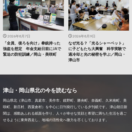
2026年8月7日
2026年8月9日
「全員、後ろを向け」拳銃持った
なぜ光る？「光るシャーベット」
強盗を想定 年金支給日前にJAで
に子どもたち大興奮 科学実験で
緊迫の防犯訓練／岡山・美咲町
過冷却と光の秘密を学ぶ／岡山・
津山市
津山・岡山県北の今を読むなら
岡山県北（津山市、真庭市、美作市、鏡野町、勝央町、奈義町、久米南町、美
咲町、新庄村、西粟倉村）を中心に日刊発行している夕刊紙です。 津山朝日新
聞は、感動あふれる紙面を作り、人々が幸せな笑顔と希望に満ちた生活を過ご
せるように東奔西走し、地域の活性化へ微力を尽くしております。