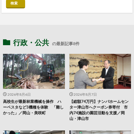
検索
行政・公共
の最新記事8件
2026年8月6日
2026年8月7日
高校生が最新林業機械を操作 ハ
【総額74万円】ナンバホームセン
ーベスタなど3機種を体験 「難し
ター津山市へクーポン券寄付 市
かった」／岡山・美咲町
内74施設の園芸活動を支援／岡
山・津山市