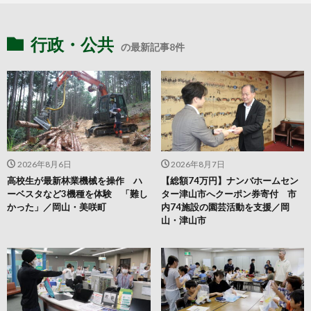
行政・公共
の最新記事8件
2026年8月6日
2026年8月7日
高校生が最新林業機械を操作 ハ
【総額74万円】ナンバホームセン
ーベスタなど3機種を体験 「難し
ター津山市へクーポン券寄付 市
かった」／岡山・美咲町
内74施設の園芸活動を支援／岡
山・津山市