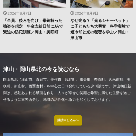
2026年8月7日
2026年8月9日
「全員、後ろを向け」拳銃持った
なぜ光る？「光るシャーベット」
強盗を想定 年金支給日前にJAで
に子どもたち大興奮 科学実験で
緊迫の防犯訓練／岡山・美咲町
過冷却と光の秘密を学ぶ／岡山・
津山市
津山・岡山県北の今を読むなら
岡山県北（津山市、真庭市、美作市、鏡野町、勝央町、奈義町、久米南町、美
咲町、新庄村、西粟倉村）を中心に日刊発行している夕刊紙です。 津山朝日新
聞は、感動あふれる紙面を作り、人々が幸せな笑顔と希望に満ちた生活を過ご
せるように東奔西走し、地域の活性化へ微力を尽くしております。
購読申し込みへ