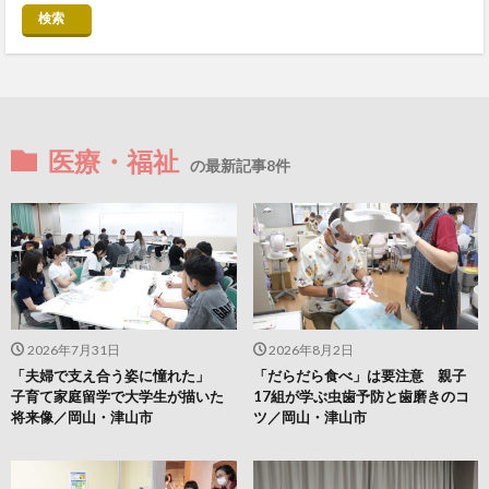
検索
医療・福祉
の最新記事8件
2026年7月31日
2026年8月2日
「夫婦で支え合う姿に憧れた」
「だらだら食べ」は要注意 親子
子育て家庭留学で大学生が描いた
17組が学ぶ虫歯予防と歯磨きのコ
将来像／岡山・津山市
ツ／岡山・津山市