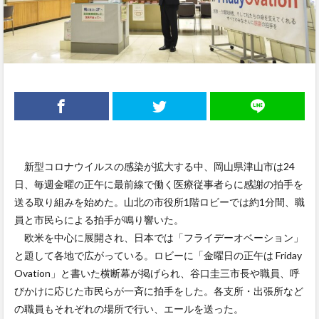
新型コロナウイルスの感染が拡大する中、岡山県津山市は24
日、毎週金曜の正午に最前線で働く医療従事者らに感謝の拍手を
送る取り組みを始めた。山北の市役所1階ロビーでは約1分間、職
員と市民らによる拍手が鳴り響いた。
欧米を中心に展開され、日本では「フライデーオベーション」
と題して各地で広がっている。ロビーに「金曜日の正午は Friday
Ovation」と書いた横断幕が掲げられ、谷口圭三市長や職員、呼
びかけに応じた市民らが一斉に拍手をした。各支所・出張所など
の職員もそれぞれの場所で行い、エールを送った。