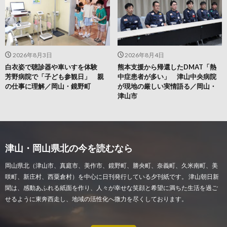
2026年8月3日
2026年8月4日
白衣姿で聴診器や車いすを体験
熊本支援から帰還したDMAT「熱
芳野病院で「子ども参観日」 親
中症患者が多い」 津山中央病院
の仕事に理解／岡山・鏡野町
が現地の厳しい実情語る／岡山・
津山市
津山・岡山県北の今を読むなら
岡山県北（津山市、真庭市、美作市、鏡野町、勝央町、奈義町、久米南町、美
咲町、新庄村、西粟倉村）を中心に日刊発行している夕刊紙です。 津山朝日新
聞は、感動あふれる紙面を作り、人々が幸せな笑顔と希望に満ちた生活を過ご
せるように東奔西走し、地域の活性化へ微力を尽くしております。