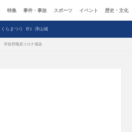
E
特集
事件・事故
スポーツ
イベント
歴史・文化
さくらまつり
B’z
津山城
市役所職員コロナ感染