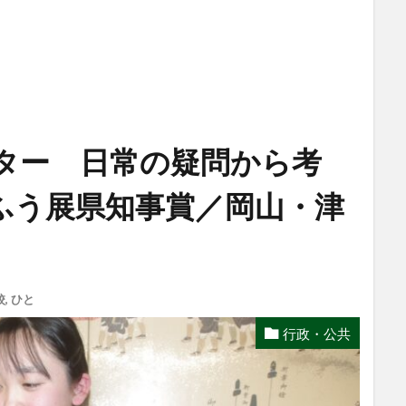
ター 日常の疑問から考
ふう展県知事賞／岡山・津
校
,
ひと
行政・公共