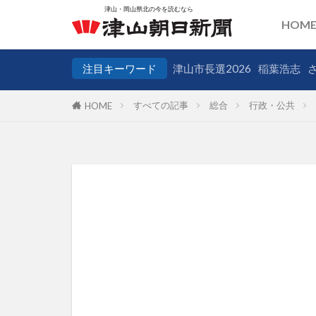
HOM
注目キーワード
津山市長選2026
稲葉浩志
すべての記事
総合
行政・公共
HOME