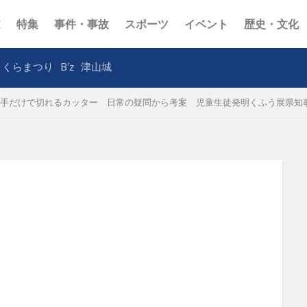
E
特集
事件・事故
スポーツ
イベント
歴史・文化
さくらまつり
B’z
津山城
手だけで切れるカッター 日常の疑問から考案 児童生徒発明くふう展県知