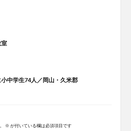
教室
小中学生74人／岡山・久米郡
。
※
が付いている欄は必須項目です