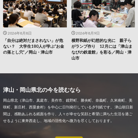
2026年8月8日
2026年8月9日
「自分は絶対だまされない」が危
横野和紙が幻想的な光に 親子ら
ない？ 大学生180人が学ぶ“お金
がランプ作り 12月には「津山ま
の落とし穴”／岡山・津山市
なびの鉄道館」を彩る／岡山・津
山市
津山・岡山県北の今を読むなら
岡山県北（津山市、真庭市、美作市、鏡野町、勝央町、奈義町、久米南町、美
咲町、新庄村、西粟倉村）を中心に日刊発行している夕刊紙です。 津山朝日新
聞は、感動あふれる紙面を作り、人々が幸せな笑顔と希望に満ちた生活を過ご
せるように東奔西走し、地域の活性化へ微力を尽くしております。