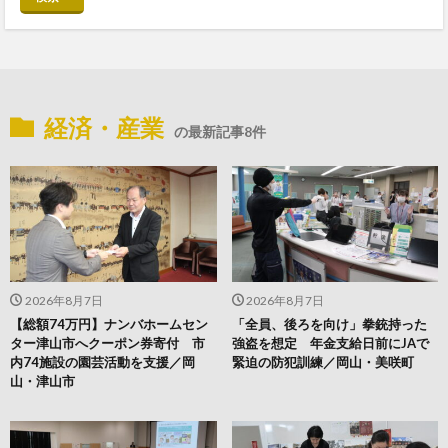
経済・産業
の最新記事8件
2026年8月7日
2026年8月7日
【総額74万円】ナンバホームセン
「全員、後ろを向け」拳銃持った
ター津山市へクーポン券寄付 市
強盗を想定 年金支給日前にJAで
内74施設の園芸活動を支援／岡
緊迫の防犯訓練／岡山・美咲町
山・津山市