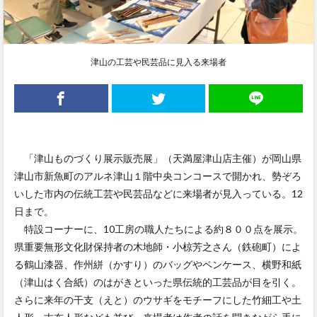
津山の工芸や民芸品に見入る来場者
「津山ものづくり展示販売展」（天満屋津山店主催）が岡山県
津山市新魚町のアルネ津山１階中央コンコースで開かれ、勢ぞろ
いした市内の伝統工芸や民芸品などに来場者が見入っている。12
日まで。
特設コーナーに、10工房の職人たちによる約８００点を展示。
県重要無形文化財保持者の木地師・小椋芳之さん（鉄砲町）によ
る鶴山漆器、作州絣（かすり）のバッグやペンケース、横野和紙
（津山はく合紙）のはがきといった県伝統的工芸品が目を引く。
さらに来年の干支（えと）のウサギをモチーフにした竹細工や土