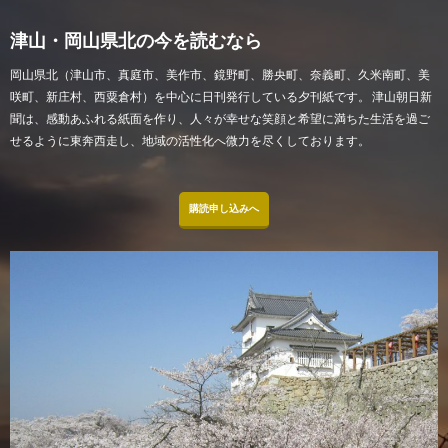
津山・岡山県北の今を読むなら
岡山県北（津山市、真庭市、美作市、鏡野町、勝央町、奈義町、久米南町、美
咲町、新庄村、西粟倉村）を中心に日刊発行している夕刊紙です。 津山朝日新
聞は、感動あふれる紙面を作り、人々が幸せな笑顔と希望に満ちた生活を過ご
せるように東奔西走し、地域の活性化へ微力を尽くしております。
購読申し込みへ