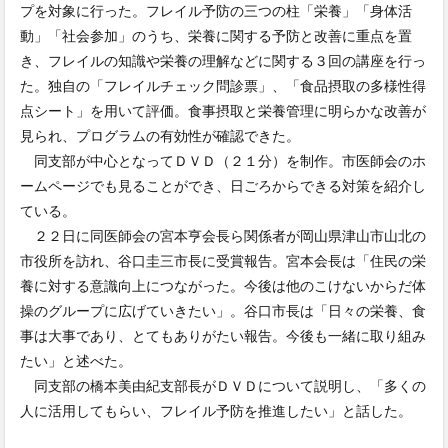
プを対象に行った。フレイル予防の三つの柱「栄養」「身体活
動」「社会参加」のうち、栄養に関する予防と改善に重点を置
き、フレイルの知識や栄養の理解などに関する３回の講座を行っ
た。独自の「フレイルチェック問診票」、「食品摂取の多様性得
点シート」を用いて評価。食事摂取と栄養管理に明らかな改善が
見られ、プログラムの有効性が確認できた。
同支部が中心となってＤＶＤ（２１分）を制作。市医師会のホ
ームページでも見ることができ、日ごろからできる対策を紹介し
ている。
２２日に同医師会の宮本亨会長ら関係者が岡山県津山市山北の
市役所を訪れ、谷口圭三市長に受賞報告。宮本会長は「住民の栄
養に対する意識向上につながった。今後は他のこけないからだ体
操のグループに広げていきたい」。谷口市長は「日々の栄養、食
事は大事であり、とてもありがたい報告。今後も一緒に取り組み
たい」と述べた。
同支部の橋本美由紀支部長がＤＶＤについて説明し、「多くの
人に活用してもらい、フレイル予防を推進したい」と話した。