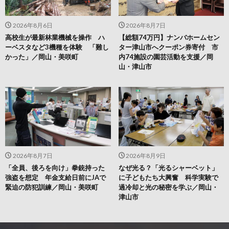
2026年8月6日
2026年8月7日
高校生が最新林業機械を操作 ハ
【総額74万円】ナンバホームセン
ーベスタなど3機種を体験 「難し
ター津山市へクーポン券寄付 市
かった」／岡山・美咲町
内74施設の園芸活動を支援／岡
山・津山市
2026年8月7日
2026年8月9日
「全員、後ろを向け」拳銃持った
なぜ光る？「光るシャーベット」
強盗を想定 年金支給日前にJAで
に子どもたち大興奮 科学実験で
緊迫の防犯訓練／岡山・美咲町
過冷却と光の秘密を学ぶ／岡山・
津山市