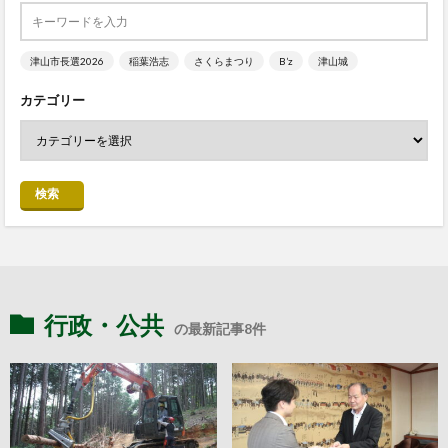
津山市長選2026
稲葉浩志
さくらまつり
B’z
津山城
カテゴリー
検索
行政・公共
の最新記事8件