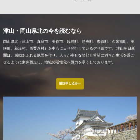
津山・岡山県北の今を読むなら
岡山県北（津山市、真庭市、美作市、鏡野町、勝央町、奈義町、久米南町、美
咲町、新庄村、西粟倉村）を中心に日刊発行している夕刊紙です。 津山朝日新
聞は、感動あふれる紙面を作り、人々が幸せな笑顔と希望に満ちた生活を過ご
せるように東奔西走し、地域の活性化へ微力を尽くしております。
購読申し込みへ