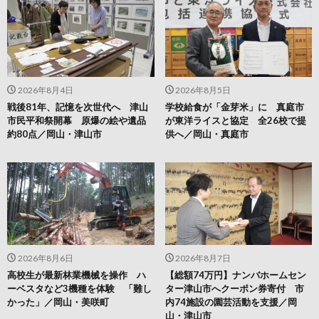
2026年8月4日
2026年8月5日
戦後81年、記憶を次世代へ 津山
学校給食が「金芽米」に 真庭市
市民平和祭開幕 原爆の絵や遺品
が東洋ライスと協定 全26校で提
約80点／岡山・津山市
供へ／岡山・真庭市
2026年8月6日
2026年8月7日
高校生が最新林業機械を操作 ハ
【総額74万円】ナンバホームセン
ーベスタなど3機種を体験 「難し
ター津山市へクーポン券寄付 市
かった」／岡山・美咲町
内74施設の園芸活動を支援／岡
山・津山市