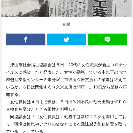
新聞
津山市社会福祉協議会は５日、20代の女性職員が新型コロナウ
イルスに感染したと発表した。女性が勤務している中北下の市地
域包括支援センター久米分室（市役所久米支所）の消毒は終えて
いるが、６日は閉鎖する（久米支所は開庁）。10日から業務を再
開する。
女性職員は４日まで勤務。５日は体調不良のため出勤せずＰＣ
Ｒ検査を受けたところ陽性と判明した。
同協議会は「（女性職員は）勤務中は常時マスクを着用してお
り、職場は換気やアクリル板などによる飛沫感染防止措置を取っ
ている」としている。