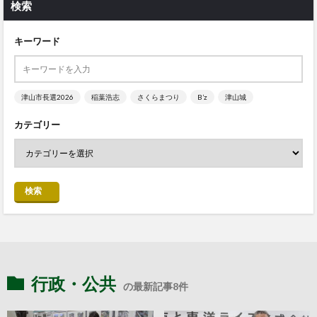
検索
キーワード
津山市長選2026
稲葉浩志
さくらまつり
B’z
津山城
カテゴリー
検索
行政・公共
の最新記事8件