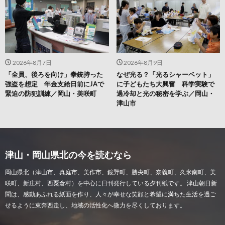
2026年8月7日
2026年8月9日
「全員、後ろを向け」拳銃持った
なぜ光る？「光るシャーベット」
強盗を想定 年金支給日前にJAで
に子どもたち大興奮 科学実験で
緊迫の防犯訓練／岡山・美咲町
過冷却と光の秘密を学ぶ／岡山・
津山市
津山・岡山県北の今を読むなら
岡山県北（津山市、真庭市、美作市、鏡野町、勝央町、奈義町、久米南町、美
咲町、新庄村、西粟倉村）を中心に日刊発行している夕刊紙です。 津山朝日新
聞は、感動あふれる紙面を作り、人々が幸せな笑顔と希望に満ちた生活を過ご
せるように東奔西走し、地域の活性化へ微力を尽くしております。