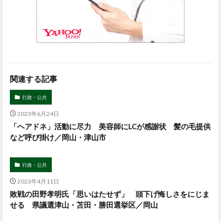
関連する記事
行政・公共
2023年6月24日
「ヘアドネ」活動に尽力 美容師にLCが感謝状 髪の毛提供
など呼び掛け／岡山・津山市
行政・公共
2023年4月11日
敗戦の田野孝明氏「思いはたせず」 頭下げ悔しさをにじま
せる 県議選津山・苫田・勝田選挙区／岡山