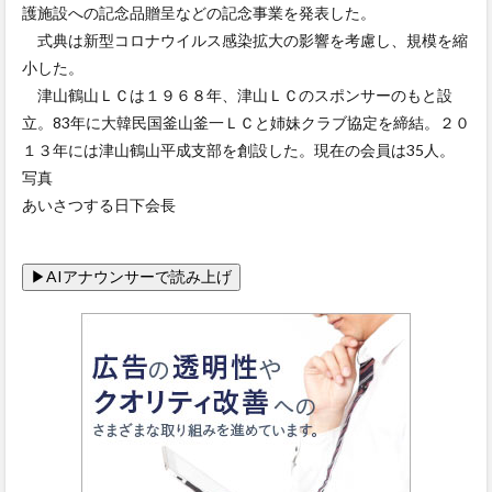
護施設への記念品贈呈などの記念事業を発表した。
式典は新型コロナウイルス感染拡大の影響を考慮し、規模を縮
小した。
津山鶴山ＬＣは１９６８年、津山ＬＣのスポンサーのもと設
立。83年に大韓民国釜山釜一ＬＣと姉妹クラブ協定を締結。２０
１３年には津山鶴山平成支部を創設した。現在の会員は35人。
写真
あいさつする日下会長