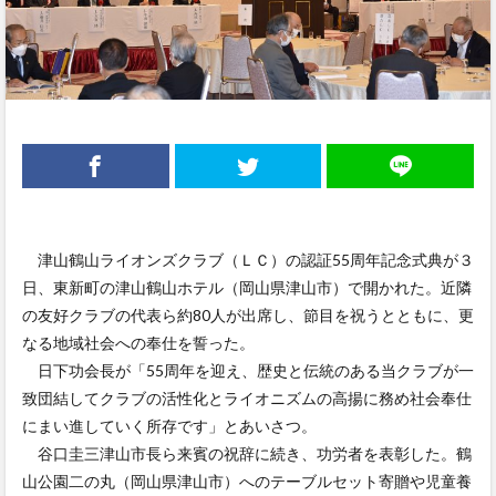
津山鶴山ライオンズクラブ（ＬＣ）の認証55周年記念式典が３
日、東新町の津山鶴山ホテル（岡山県津山市）で開かれた。近隣
の友好クラブの代表ら約80人が出席し、節目を祝うとともに、更
なる地域社会への奉仕を誓った。
日下功会長が「55周年を迎え、歴史と伝統のある当クラブが一
致団結してクラブの活性化とライオニズムの高揚に務め社会奉仕
にまい進していく所存です」とあいさつ。
谷口圭三津山市長ら来賓の祝辞に続き、功労者を表彰した。鶴
山公園二の丸（岡山県津山市）へのテーブルセット寄贈や児童養