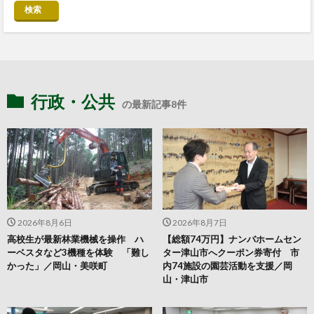
検索
行政・公共
の最新記事8件
2026年8月6日
2026年8月7日
高校生が最新林業機械を操作 ハ
【総額74万円】ナンバホームセン
ーベスタなど3機種を体験 「難し
ター津山市へクーポン券寄付 市
かった」／岡山・美咲町
内74施設の園芸活動を支援／岡
山・津山市