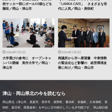
校サッカー部にボール50個などを
「LANKA CAFE」 さまざまな世
贈呈／岡山・津山市
代に人気／岡山・美咲町
2026年7月1日
2026年7月2日
大学選びの参考に オープンキャ
商議所から市へ要望書 中東情勢
ンパス開催 美作大学で／岡山・
の緊迫化など影響の 経営環境改
津山市
善に向け／岡山・津山市
津山・岡山県北の今を読むなら
岡山県北（津山市、真庭市、美作市、鏡野町、勝央町、奈義町、久米南町、美
咲町、新庄村、西粟倉村）を中心に日刊発行している夕刊紙です。 津山朝日新