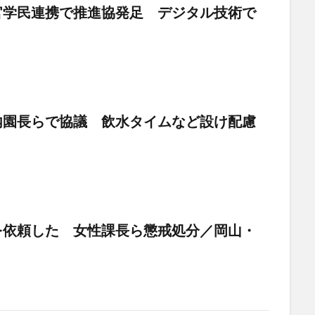
官学民連携で推進協発足 デジタル技術で
内園長らで協議 飲水タイムなど設け配慮
を依頼した 女性課長ら懲戒処分／岡山・