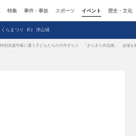
E
特集
事件・事故
スポーツ
イベント
歴史・文化
さくらまつり
B’z
津山城
特別支援学級に通う子どもたちの力作ずらり 「きらきら作品展」 会場を彩