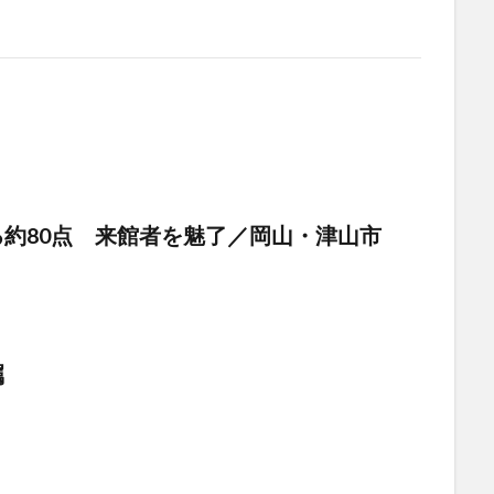
る約80点 来館者を魅了／岡山・津山市
嘱