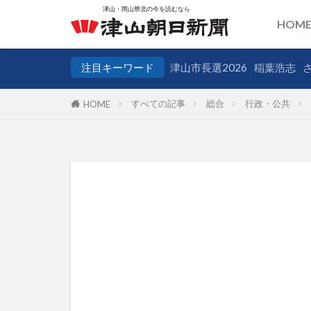
HOM
注目キーワード
津山市長選2026
稲葉浩志
すべての記事
総合
行政・公共
HOME