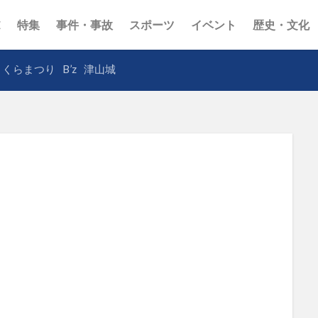
E
特集
事件・事故
スポーツ
イベント
歴史・文化
さくらまつり
B’z
津山城