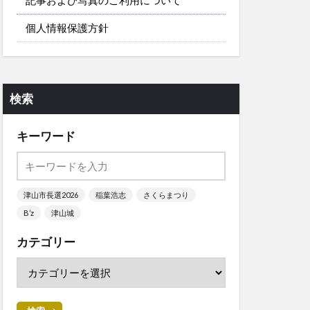
個人情報保護方針
検索
キーワード
津山市長選2026
稲葉浩志
さくらまつり
B’z
津山城
カテゴリー