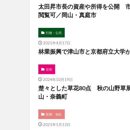
太田昇市長の資産や所得を公開 
閲覧可／岡山・真庭市
行政・公共
2021年4月17日
林業振興で津山市と京都府立大学
芸術
2024年10月19日
楚々とした草花80点 秋の山野草
山・奈義町
医療・福祉
2021年5月13日