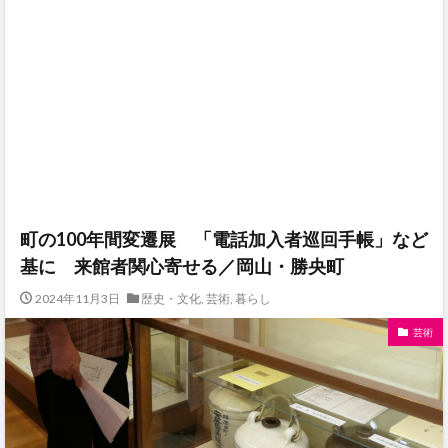
町の100年間変遷展 「電話加入者巡回手帳」など
基に 来館者関心寄せる／岡山・勝央町
2024年11月3日
歴史・文化
,
芸術
,
暮らし
芸術