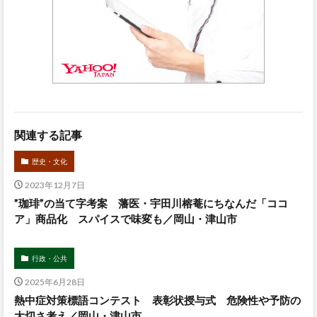
関連する記事
歴史・文化
2023年12月7日
”珈琲”の当て字考案 藩医・宇田川榕菴にちなんだ「ココ
ア」商品化 スパイスで味変も／岡山・津山市
行政・公共
2025年6月28日
熱中症対策標語コンテスト 表彰状授与式 危険性や予防の
大切さ考え／岡山・津山市