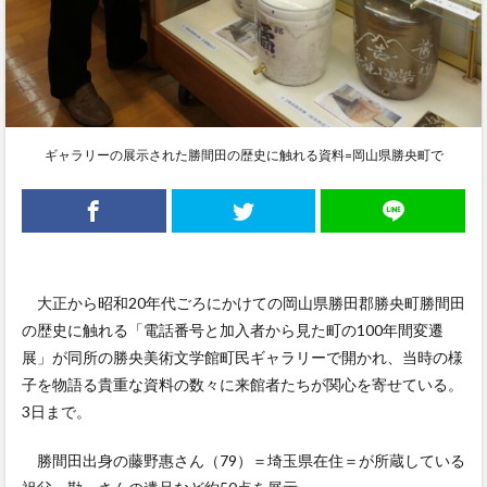
ギャラリーの展示された勝間田の歴史に触れる資料=岡山県勝央町で
大正から昭和20年代ごろにかけての岡山県勝田郡勝央町勝間田
の歴史に触れる「電話番号と加入者から見た町の100年間変遷
展」が同所の勝央美術文学館町民ギャラリーで開かれ、当時の様
子を物語る貴重な資料の数々に来館者たちが関心を寄せている。
3日まで。
勝間田出身の藤野惠さん（79）＝埼玉県在住＝が所蔵している