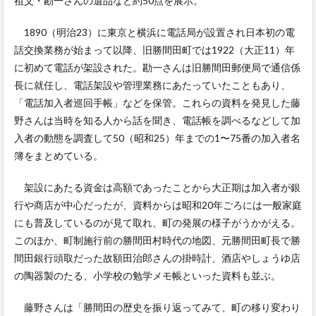
祖父・勘一さんの遺品など約50点を展示。
1890（明治23）に東京と横浜に電話局が設置され日本初の電
話交換業務が始まって以降、旧勝間田町では1922（大正11）年
に初めて電話が架設された。勘一さんは旧勝間田郵便局で通信係
長に就任し、電話架設や管理業務にあたっていたこともあり、
「電話加入者巡回手帳」などを保管。これらの資料を発見した藤
野さんは当時を知る人から話を聞き、電話帳を調べるなどして加
入者の動態を調査して50（昭和25）年までの1〜75番の加入者名
簿をまとめている。
架設にあたる資金は高額であったことから大正期は加入者が銀
行や商店が中心だったが、資料からは昭和20年ごろには一般家庭
にも普及しているのが見て取れ、町の発展の様子がうかがえる。
このほか、町制施行前の勝間田村時代の地図、元勝間田町長で勝
間田銀行頭取だった故額田治郎さんの掛時計、酒店やしょうゆ店
の陶器製のたる、小学校の勉学メモ帳といった資料も並ぶ。
藤野さんは「勝間田の歴史を振り返ってみて、町の移り変わり