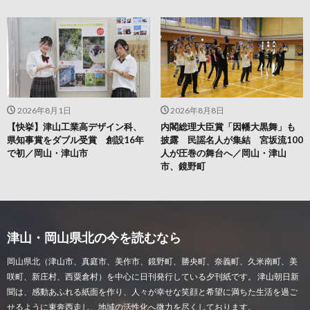
2026年8月1日
2026年8月8日
【快挙】津山工業高デザイン科、
内閣総理大臣賞「因幡大黒舞」も
県知事賞をダブル受賞 創設16年
披露 民謡名人が集結 宮坂流100
で初／岡山・津山市
人が圧巻の舞台へ／岡山・津山
市、鏡野町
津山・岡山県北の今を読むなら
岡山県北（津山市、真庭市、美作市、鏡野町、勝央町、奈義町、久米南町、美
咲町、新庄村、西粟倉村）を中心に日刊発行している夕刊紙です。 津山朝日新
聞は、感動あふれる紙面を作り、人々が幸せな笑顔と希望に満ちた生活を過ご
せるように東奔西走し、地域の活性化へ微力を尽くしております。